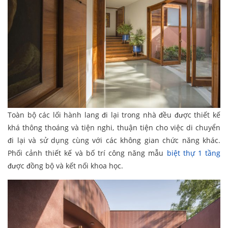
Toàn bộ các lối hành lang đi lại trong nhà đều được thiết kế
khá thông thoáng và tiện nghi, thuận tiện cho việc di chuyển
đi lại và sử dụng cùng với các không gian chức năng khác.
Phối cảnh thiết kế và bố trí công năng mẫu
biệt thự 1 tầng
được đồng bộ và kết nối khoa học.