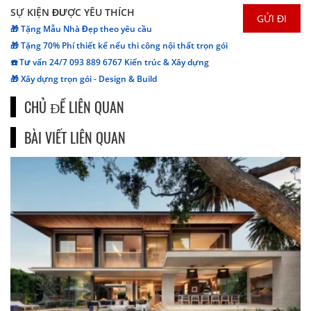
SỰ KIỆN ĐƯỢC YÊU THÍCH
🎁 Tặng Mẫu Nhà Đẹp theo yêu cầu
🎁 Tặng 70% Phí thiết kế nếu thi công nội thất trọn gói
☎️ Tư vấn 24/7 093 889 6767 Kiến trúc & Xây dựng
🎁 Xây dựng trọn gói - Design & Build
CHỦ ĐỀ LIÊN QUAN
BÀI VIẾT LIÊN QUAN