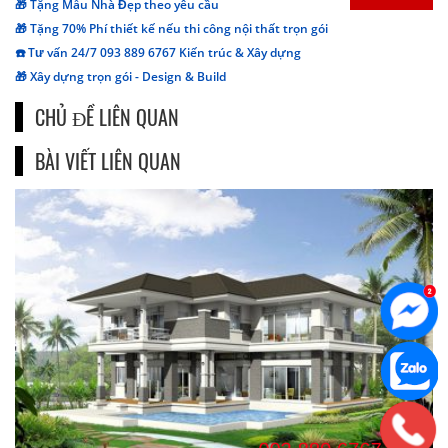
🎁 Tặng Mẫu Nhà Đẹp theo yêu cầu
🎁 Tặng 70% Phí thiết kế nếu thi công nội thất trọn gói
☎️ Tư vấn 24/7 093 889 6767 Kiến trúc & Xây dựng
🎁 Xây dựng trọn gói - Design & Build
CHỦ ĐỀ LIÊN QUAN
BÀI VIẾT LIÊN QUAN