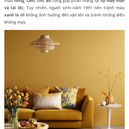
màu
hồng, cam, tím, đỏ
cũng góp phần mang lại
sự may mắn
và tài lộc
. Tuy nhiên, người sinh năm 1991 nên tránh màu
xanh lá
để không ảnh hưởng đến vận khí và tránh những điều
không may.