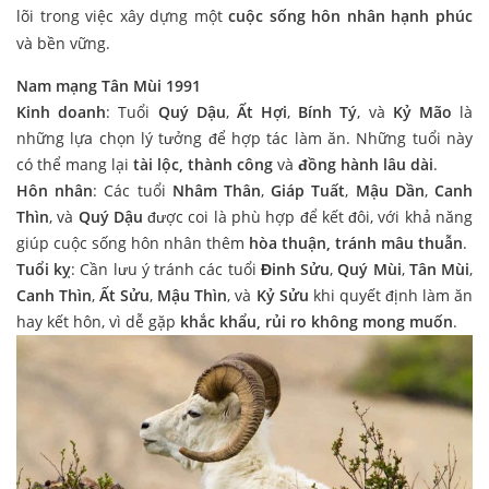
lõi trong việc xây dựng một
cuộc sống hôn nhân hạnh phúc
và bền vững.
Nam mạng Tân Mùi 1991
Kinh doanh
: Tuổi
Quý Dậu
,
Ất Hợi
,
Bính Tý
, và
Kỷ Mão
là
những lựa chọn lý tưởng để hợp tác làm ăn. Những tuổi này
có thể mang lại
tài lộc, thành công
và
đồng hành lâu dài
.
Hôn nhân
: Các tuổi
Nhâm Thân
,
Giáp Tuất
,
Mậu Dần
,
Canh
Thìn
, và
Quý Dậu
được coi là phù hợp để kết đôi, với khả năng
giúp cuộc sống hôn nhân thêm
hòa thuận, tránh mâu thuẫn
.
Tuổi kỵ
: Cần lưu ý tránh các tuổi
Đinh Sửu
,
Quý Mùi
,
Tân Mùi
,
Canh Thìn
,
Ất Sửu
,
Mậu Thìn
, và
Kỷ Sửu
khi quyết định làm ăn
hay kết hôn, vì dễ gặp
khắc khẩu, rủi ro không mong muốn
.