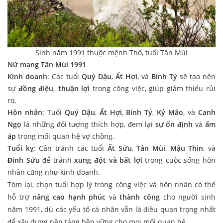
Sinh năm 1991 thuộc mệnh Thổ, tuổi Tân Mùi
Nữ mạng Tân Mùi 1991
Kinh doanh
: Các tuổi
Quý Dậu
,
Ất Hợi
, và
Bính Tý
sẽ tạo nên
sự
đồng điệu, thuận lợi
trong công việc, giúp giảm thiểu rủi
ro.
Hôn nhân
: Tuổi
Quý Dậu
,
Ất Hợi
,
Bính Tý
,
Kỷ Mão
, và
Canh
Ngọ
là những đối tượng thích hợp, đem lại
sự ổn định
và
ấm
áp
trong mối quan hệ vợ chồng.
Tuổi kỵ
: Cần tránh các tuổi
Ất Sửu
,
Tân Mùi
,
Mậu Thìn
, và
Đinh Sửu
để tránh
xung đột và bất lợi
trong cuộc sống hôn
nhân cũng như kinh doanh.
Tóm lại, chọn tuổi hợp lý trong công việc và hôn nhân có thể
hỗ trợ
nâng cao hạnh phúc
và
thành công
cho người sinh
năm 1991, dù các yếu tố cá nhân vẫn là điều quan trọng nhất
để xây dựng nền tảng bền vững cho mọi mối quan hệ.