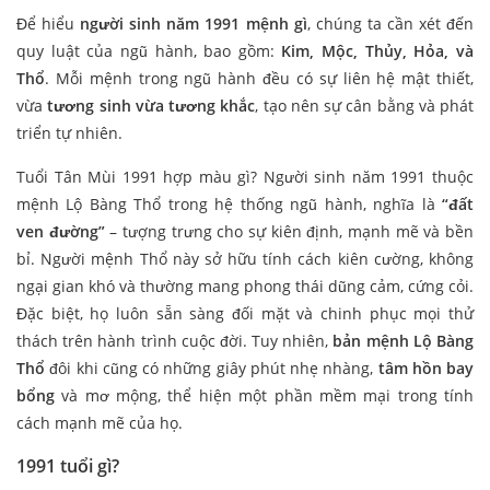
Để hiểu
người sinh năm 1991 mệnh gì
, chúng ta cần xét đến
quy luật của ngũ hành, bao gồm:
Kim, Mộc, Thủy, Hỏa, và
Thổ
. Mỗi mệnh trong ngũ hành đều có sự liên hệ mật thiết,
vừa
tương sinh vừa tương khắc
, tạo nên sự cân bằng và phát
triển tự nhiên.
Tuổi Tân Mùi 1991 hợp màu gì? Người sinh năm 1991 thuộc
mệnh Lộ Bàng Thổ trong hệ thống ngũ hành, nghĩa là
“đất
ven đường”
– tượng trưng cho sự kiên định, mạnh mẽ và bền
bỉ. Người mệnh Thổ này sở hữu tính cách kiên cường, không
ngại gian khó và thường mang phong thái dũng cảm, cứng cỏi.
Đặc biệt, họ luôn sẵn sàng đối mặt và chinh phục mọi thử
thách trên hành trình cuộc đời. Tuy nhiên,
bản mệnh Lộ Bàng
Thổ
đôi khi cũng có những giây phút nhẹ nhàng,
tâm hồn bay
bổng
và mơ mộng, thể hiện một phần mềm mại trong tính
cách mạnh mẽ của họ.
1991 tuổi gì?