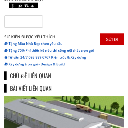
SỰ KIỆN ĐƯỢC YÊU THÍCH
🎁 Tặng Mẫu Nhà Đẹp theo yêu cầu
🎁 Tặng 70% Phí thiết kế nếu thi công nội thất trọn gói
☎️ Tư vấn 24/7 093 889 6767 Kiến trúc & Xây dựng
🎁 Xây dựng trọn gói - Design & Build
CHỦ ĐỀ LIÊN QUAN
BÀI VIẾT LIÊN QUAN