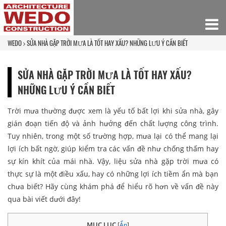
WEDO
SỬA NHÀ GẶP TRỜI MƯA LÀ TỐT HAY XẤU? NHỮNG LƯU Ý CẦN BIẾT
SỬA NHÀ GẶP TRỜI MƯA LÀ TỐT HAY XẤU?
NHỮNG LƯU Ý CẦN BIẾT
Trời mưa thường được xem là yếu tố bất lợi khi sửa nhà, gây
gián đoạn tiến độ và ảnh hưởng đến chất lượng công trình.
Tuy nhiên, trong một số trường hợp, mưa lại có thể mang lại
lợi ích bất ngờ, giúp kiểm tra các vấn đề như chống thấm hay
sự kín khít của mái nhà. Vậy, liệu sửa nhà gặp trời mưa có
thực sự là một điều xấu, hay có những lợi ích tiềm ẩn mà bạn
chưa biết? Hãy cùng khám phá để hiểu rõ hơn về vấn đề này
qua bài viết dưới đây!
MỤC LỤC
[
Ẩn
]