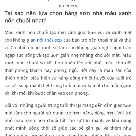
greenery
Tại sao nên lựa chọn bảng sơn nhà màu xanh
nõn chuối nhạt?
Màu xanh nõn chuối tạo nên cảm giác tươi vui và xanh mát
cho không gian
nội thất đẹp
của bạn trở nên thoải mái và thú
vị. Có nhiều màu xanh sẽ làm cho không gian nghỉ ngơi tràn
ngập sức sống và tạo đơn giản nhẹ nhàng cho đôi mắt. Màu
xanh nõn chuối sự kết hợp khéo léo khi phối màu cho nội
thất phòng khách hay phòng ngủ. Bởi đây là màu sắc của
thiên nhiên biểu hiện sự năng động nhiệt huyết của tuổi trẻ
có sức sống mãnh liệt trong tuổi mới và lạ mắt cho mỗi người
khi khi mỗi khi bước chân vào căn phòng.
Đối với những người trung tuổi thì lại mang đến cảm giác tươi
mới làm cho người sử dụng trẻ hơn năng động hơn. Với trẻ
nhỏ màu xanh nõn chuối tốt cho sự lớn mạnh về khả năng
phát minh đồng thời sẽ giúp các bé gần gũi và thêm như
thiên nhiên hơn viết sự cuộc sống thiên nhiên. Khi lựa chọn