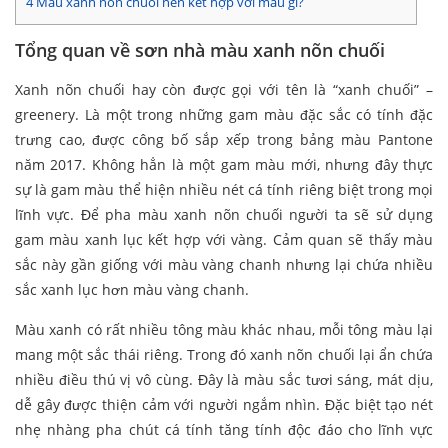
4
Màu xanh nõn chuối nên kết hợp với màu gì?
Tổng quan về sơn nhà màu xanh nõn chuối
Xanh nõn chuối hay còn được gọi với tên là “xanh chuối” –
greenery. Là một trong những gam màu đặc sắc có tính đặc
trưng cao, được công bố sắp xếp trong bảng màu Pantone
năm 2017. Không hẳn là một gam màu mới, nhưng đây thực
sự là gam màu thể hiện nhiều nét cá tính riêng biệt trong mọi
lĩnh vực. Để pha màu xanh nõn chuối người ta sẽ sử dụng
gam màu xanh lục kết hợp với vàng. Cảm quan sẽ thấy màu
sắc này gần giống với màu vàng chanh nhưng lại chứa nhiều
sắc xanh lục hơn màu vàng chanh.
Màu xanh có rất nhiều tông màu khác nhau, mỗi tông màu lại
mang một sắc thái riêng. Trong đó xanh nõn chuối lại ẩn chứa
nhiều điều thú vị vô cùng. Đây là màu sắc tươi sáng, mát dịu,
dễ gây được thiện cảm với người ngắm nhìn. Đặc biệt tạo nét
nhẹ nhàng pha chút cá tính tăng tính độc đáo cho lĩnh vực