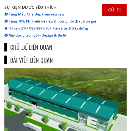
SỰ KIỆN ĐƯỢC YÊU THÍCH
🎁 Tặng Mẫu Nhà Đẹp theo yêu cầu
🎁 Tặng 70% Phí thiết kế nếu thi công nội thất trọn gói
☎️ Tư vấn 24/7 093 889 6767 Kiến trúc & Xây dựng
🎁 Xây dựng trọn gói - Design & Build
CHỦ ĐỀ LIÊN QUAN
BÀI VIẾT LIÊN QUAN