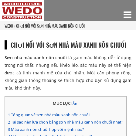
WEDO
CHƠI NỔI VỚI SƠN NHÀ MÀU XANH NÕN CHUỐI
CHƠI NỔI VỚI SƠN NHÀ MÀU XANH NÕN CHUỐI
Sơn nhà màu xanh nõn chuối
là gam màu không dễ sử dụng
trong nội thất, nhưng nếu khéo léo, sắc màu này sẽ thể hiện
được cá tính mạnh mẽ của chủ nhân. Một căn phòng rộng,
không gian thông thoáng sẽ thích hợp cho bạn sử dụng gam
màu khó tính này.
MỤC LỤC
[
Ẩn
]
1
Tổng quan về sơn nhà màu xanh nõn chuối
2
Tại sao nên lựa chọn bảng sơn nhà màu xanh nõn chuối nhạt?
3
Màu xanh nõn chuối hợp với mệnh nào?