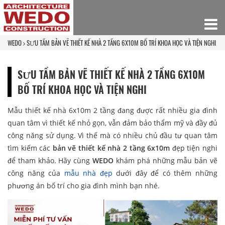
WEDO
SƯU TẦM BẢN VẼ THIẾT KẾ NHÀ 2 TẦNG 6X10M BỐ TRÍ KHOA HỌC VÀ TIỆN NGHI
SƯU TẦM BẢN VẼ THIẾT KẾ NHÀ 2 TẦNG 6X10M
BỐ TRÍ KHOA HỌC VÀ TIỆN NGHI
Mẫu thiết kế nhà 6x10m 2 tầng đang được rất nhiều gia đình
quan tâm vì thiết kế nhỏ gọn, vẫn đảm bảo thẩm mỹ và đầy đủ
công năng sử dụng. Vì thế mà có nhiều chủ đầu tư quan tâm
tìm kiếm các
bản vẽ thiết kế nhà 2 tầng 6x10m
đẹp tiện nghi
để tham khảo. Hãy cùng
WEDO
khám phá những mẫu bản vẽ
công năng của
mẫu nhà đẹp
dưới đây để có thêm những
phương án bố trí cho gia đình mình bạn nhé.