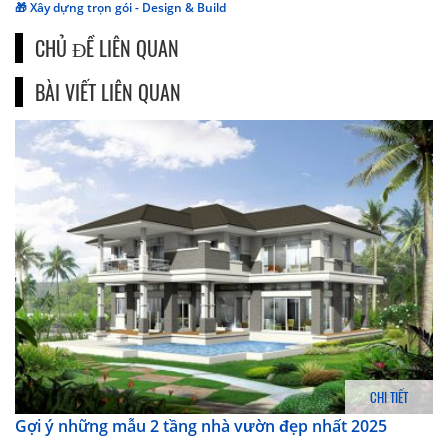
🎁 Xây dựng trọn gói - Design & Build
CHỦ ĐỀ LIÊN QUAN
BÀI VIẾT LIÊN QUAN
CHI TIẾT
Gợi ý những mẫu 2 tầng nhà vườn đẹp nhất 2025