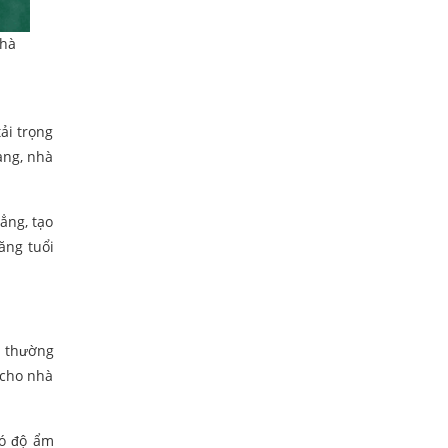
nhà
ải trọng
àng, nhà
ẳng, tạo
ăng tuổi
c thường
 cho nhà
có độ ẩm