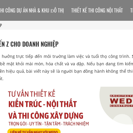
THI CÔNG DỰ ÁN NHÀ & KHU ĐÔ THỊ
THIẾT KẾ THI CÔNG NỘI THẤT
T
ỆP
N Z CHO DOANH NGHIỆP
hưởng trực tiếp đến môi trường làm việc và tuổi thọ công trình.
bề mặt khỏi mài mòn, hóa chất và va đập. Nếu bạn đang tìm ki
nền hiệu quả, bài viết này sẽ là người bạn đồng hành không thể thi
t.