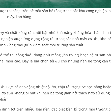
ợc thi công trên bề mặt sàn bê tông trong các khu công nghiệp, 
máy, kho hàng
y và chất đóng rắn, nổi bật nhờ khả năng kháng hóa chất, chịu t
 nghiệp được ứng dụng rộng rãi trong các nhà máy cơ khí, kho h
inh, đồng thời giúp kiểm soát môi trường sản xuất.
 thể thi công dưới dạng phủ mỏng (lăn roller) hoặc hệ tự san ph
ài mòn cao. Đây là lựa chọn tối ưu cho những nền bê tông cần t
 khu vực có dao động nhiệt độ lớn, chịu tải trọng cơ học nặng hoặ
p lớp sơn không bị nứt khi nền bê tông giãn nở, thích hợp sử dụng
 phẩm.
 dính tốt trên nhiều loại nền, đặc biệt bền bỉ trong môi trường 