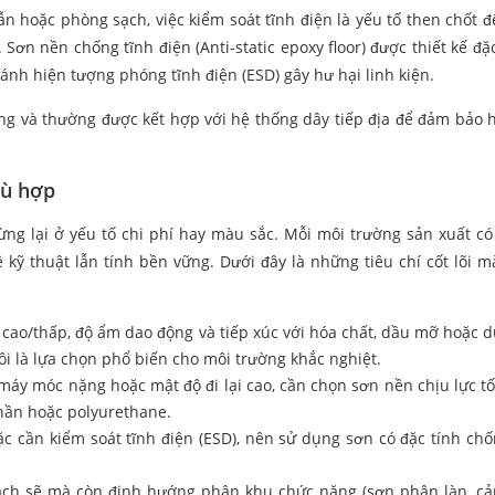
ẫn hoặc phòng sạch, việc kiểm soát tĩnh điện là yếu tố then chốt đ
 Sơn nền chống tĩnh điện (Anti-static epoxy floor) được thiết kế đặ
tránh hiện tượng phóng tĩnh điện (ESD) gây hư hại linh kiện.
công và thường được kết hợp với hệ thống dây tiếp địa để đảm bảo 
hù hợp
ừng lại ở yếu tố chi phí hay màu sắc. Mỗi môi trường sản xuất có
ề kỹ thuật lẫn tính bền vững. Dưới đây là những tiêu chí cốt lõi 
 cao/thấp, độ ẩm dao động và tiếp xúc với hóa chất, dầu mỡ hoặc 
 là lựa chọn phổ biến cho môi trường khắc nghiệt.
máy móc nặng hoặc mật độ đi lại cao, cần chọn sơn nền chịu lực tố
hần hoặc polyurethane.
ặc cần kiểm soát tĩnh điện (ESD), nên sử dụng sơn có đặc tính chố
ạch sẽ mà còn định hướng phân khu chức năng (sơn phân làn, cả