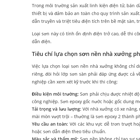
Trong môi trường sản xuất linh kiện điện tử, bán d
thiết bị và đảm bảo an toàn cho quy trình sản xuất.
dẫn truyền và triệt tiêu điện tích trên bề mặt sàn, 
Loại sơn này có tính ổn định điện trở cao, dễ thi 
dẫn điện.
Tiêu chí lựa chọn sơn nền nhà xưởng p
Việc lựa chọn loại sơn nền nhà xưởng không chỉ d
riêng, đòi hỏi lớp sơn sàn phải đáp ứng được cả v
nghiệp cần xem xét kỹ trước khi thi công:
Điều kiện môi trường:
Sơn phải chịu được nhiệt độ
công nghiệp. Sơn epoxy gốc nước hoặc gốc dung môi
Tải trọng và lưu lượng:
Với nhà xưởng có xe nâng, 
mài mòn vượt trội – thường là sơn epoxy 2 thành p
Yêu cầu an toàn:
Với các khu vực dễ trơn trượt ho
hoặc sơn dẫn điện theo tiêu chuẩn.
Màu sắc và thẩm mỹ:
Sơn nền không chỉ tạo sự s