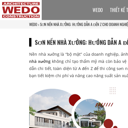
WEDO
THIẾT KẾ 
WEDO
SƠN NỀN NHÀ XƯỞNG: HƯỚNG DẪN A ĐẾN Z CHO DOANH NGHI
SƠN NỀN NHÀ XƯỞNG: HƯỚNG DẪN A ĐẾ
Nền nhà xưởng là “bộ mặt” của doanh nghiệp, ảnh 
nhà xưởng
không chỉ tạo thẩm mỹ mà còn bảo vệ 
dẫn chi tiết, toàn diện từ A đến Z để thi công sơn 
bạn tiết kiệm chi phí và nâng cao năng suất sản xuấ