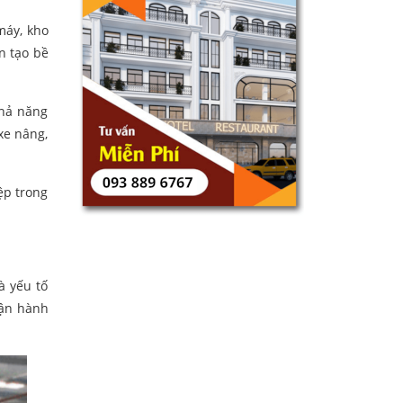
máy, kho
n tạo bề
khả năng
xe nâng,
ệp trong
à yếu tố
vận hành