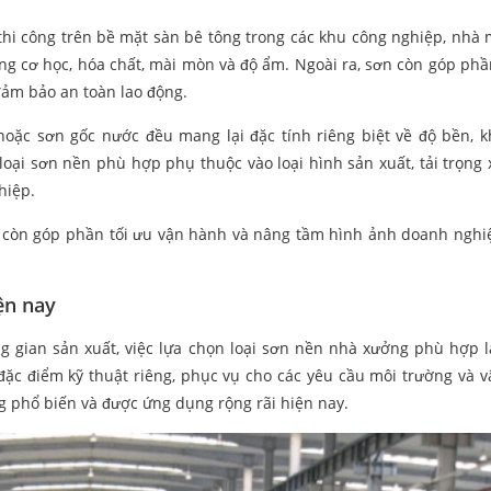
i công trên bề mặt sàn bê tông trong các khu công nghiệp, nhà 
ộng cơ học, hóa chất, mài mòn và độ ẩm. Ngoài ra, sơn còn góp phầ
đảm bảo an toàn lao động.
oặc sơn gốc nước đều mang lại đặc tính riêng biệt về độ bền, 
loại sơn nền phù hợp phụ thuộc vào loại hình sản xuất, tải trọng 
hiệp.
à còn góp phần tối ưu vận hành và nâng tầm hình ảnh doanh nghi
ện nay
 gian sản xuất, việc lựa chọn loại sơn nền nhà xưởng phù hợp l
ặc điểm kỹ thuật riêng, phục vụ cho các yêu cầu môi trường và 
g phổ biến và được ứng dụng rộng rãi hiện nay.