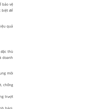
ể bảo vệ
c biệt để
hiệu quả
 đặc thù
mà doanh
dung môi
t, chống
ng trượt
nh báo).