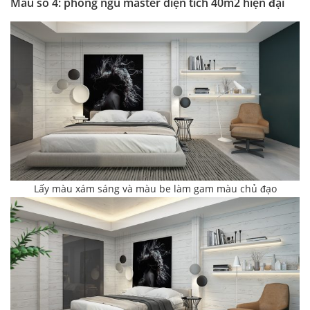
Mẫu số 4: phòng ngủ master diện tích 40m2 hiện đại
Lấy màu xám sáng và màu be làm gam màu chủ đạo