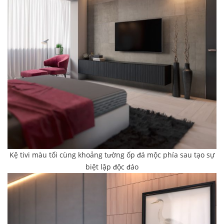
Kệ tivi màu tối cùng khoảng tường ốp đá mộc phía sau tạo sự
biệt lập độc đáo