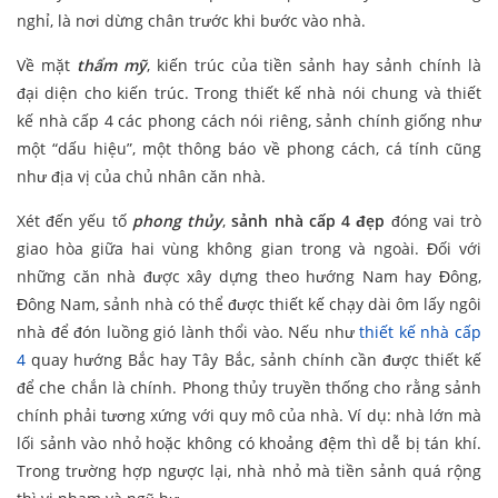
nghỉ, là nơi dừng chân trước khi bước vào nhà.
Về mặt
thẩm mỹ
, kiến trúc của tiền sảnh hay sảnh chính là
đại diện cho kiến trúc. Trong thiết kế nhà nói chung và thiết
kế nhà cấp 4 các phong cách nói riêng, sảnh chính giống như
một “dấu hiệu”, một thông báo về phong cách, cá tính cũng
như địa vị của chủ nhân căn nhà.
Xét đến yếu tố
phong thủy
,
sảnh nhà cấp 4 đẹp
đóng vai trò
giao hòa giữa hai vùng không gian trong và ngoài. Đối với
những căn nhà được xây dựng theo hướng Nam hay Đông,
Đông Nam, sảnh nhà có thể được thiết kế chạy dài ôm lấy ngôi
nhà để đón luồng gió lành thổi vào. Nếu như
thiết kế nhà cấp
4
quay hướng Bắc hay Tây Bắc, sảnh chính cần được thiết kế
để che chắn là chính. Phong thủy truyền thống cho rằng sảnh
chính phải tương xứng với quy mô của nhà. Ví dụ: nhà lớn mà
lối sảnh vào nhỏ hoặc không có khoảng đệm thì dễ bị tán khí.
Trong trường hợp ngược lại, nhà nhỏ mà tiền sảnh quá rộng