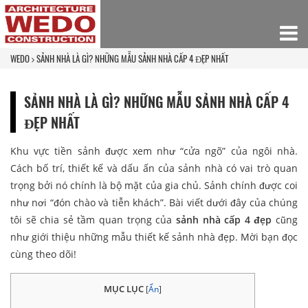
WEDO
SẢNH NHÀ LÀ GÌ? NHỮNG MẪU SẢNH NHÀ CẤP 4 ĐẸP NHẤT
SẢNH NHÀ LÀ GÌ? NHỮNG MẪU SẢNH NHÀ CẤP 4
ĐẸP NHẤT
Khu vực tiền sảnh được xem như “cửa ngõ” của ngôi nhà.
Cách bố trí, thiết kế và dấu ấn của sảnh nhà có vai trò quan
trọng bởi nó chính là bộ mặt của gia chủ. Sảnh chính được coi
như nơi “đón chào và tiễn khách”. Bài viết dưới đây của chúng
tôi sẽ chia sẻ tầm quan trọng của
sảnh nhà cấp 4 đẹp
cũng
như giới thiệu những mẫu thiết kế sảnh nhà đẹp. Mời bạn đọc
cùng theo dõi!
MỤC LỤC
[
Ẩn
]