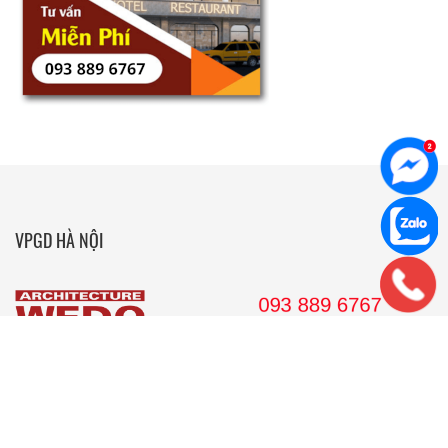
VPGD HÀ NỘI
36 Hoàng Cầu, tầng 10 Tòa nhà Anh Minh, Quận Đống Đa, Hà
Nội.
Tel: 024. 38 16 8888