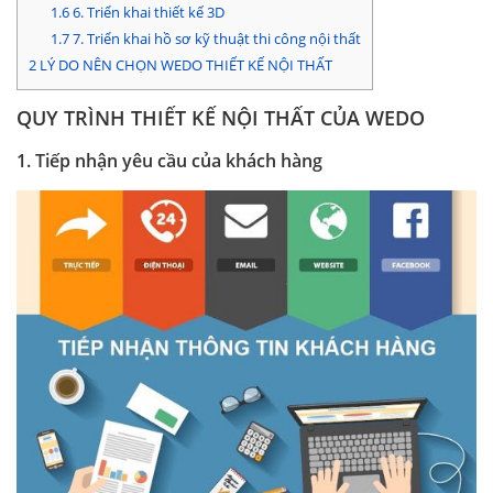
1.6
6. Triển khai thiết kế 3D
1.7
7. Triển khai hồ sơ kỹ thuật thi công nội thất
2
LÝ DO NÊN CHỌN WEDO THIẾT KẾ NỘI THẤT
QUY TRÌNH THIẾT KẾ NỘI THẤT CỦA WEDO
1. Tiếp nhận yêu cầu của khách hàng