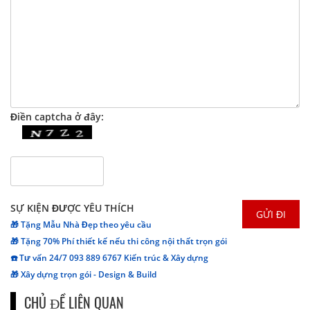
Điền captcha ở đây:
SỰ KIỆN ĐƯỢC YÊU THÍCH
🎁 Tặng Mẫu Nhà Đẹp theo yêu cầu
🎁 Tặng 70% Phí thiết kế nếu thi công nội thất trọn gói
☎️ Tư vấn 24/7 093 889 6767 Kiến trúc & Xây dựng
🎁 Xây dựng trọn gói - Design & Build
CHỦ ĐỀ LIÊN QUAN