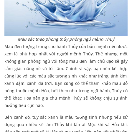
Màu sắc theo phong thủy phòng ngủ mệnh Thuỷ
Màu đen tượng trưng cho hành Thủy của bản mệnh nên được
xem là phù hợp nhất với người mệnh Thủy. Thế nhưng, một
không gian phòng ngủ với tông màu đen làm chủ đạo sẽ gây
cảm giác nặng nề và tối tăm. Chính vì vậy, bạn nên kết hợp
cùng lúc với các màu sắc tương sinh khác như trắng, ánh kim,
xanh đậm, xanh da trời. Bạn cũng có thể tham khảo màu đỏ
hồng thuộc mệnh Hỏa, bởi theo như trong ngũ hành, Thủy có
thể khắc Hỏa nên gia chủ mệnh Thủy sẽ không chịu sự ảnh
hưởng tiêu cực nào.
Bên cạnh đó, tuy sắc xanh là màu tương sinh nhưng nếu sử
dụng quá nhiều sẽ làm Thủy khí lấn át Mộc khí và Hỏa khí,
dẫn đến mát mát về tài lộc và may mắn. Vậy nên, tốt nhất vẫn