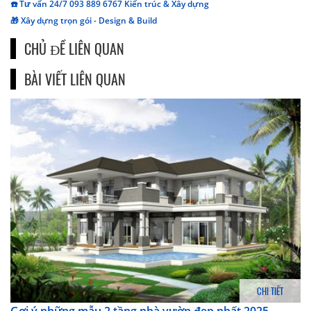
☎️ Tư vấn 24/7 093 889 6767 Kiến trúc & Xây dựng
🎁 Xây dựng trọn gói - Design & Build
CHỦ ĐỀ LIÊN QUAN
BÀI VIẾT LIÊN QUAN
CHI TIẾT
Gợi ý những mẫu 2 tầng nhà vườn đẹp nhất 2025