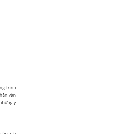
ng trình
phân vân
 những ý
iản, giá