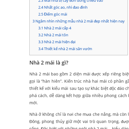
2.3
Mái nhà bị cây đòn dông chiếu vào
2.4
Nhất góc ao, nhì đao đình
2.5
Điểm góc mái
3
Ngắm nhìn những mẫu nhà 2 mái đẹp nhất hiện nay
3.1
Nhà 2 mái cấp 4
3.2
Nhà 2 mái tôn
3.3
Nhà 2 mái hiện đại
3.4
Thiết kế nhà 2 mái sân vườn
Nhà 2 mái là gì?
Nhà 2 mái bao gồm 2 diện mái được xếp riêng biệt
gọi là “hàn hiên”. Kiến trúc nhà hai mái có phần
thiết kế với kiểu mái sau tạo sự khác biệt độc đáo 
phá cách, dễ dàng kết hợp giữa nhiều phong cách 
mới.
Nhà ở không chỉ là nơi che mưa che nắng, mà còn l
Đông, phong thủy giữ một vai trò quan trọng, đư
sống. Đặc biệt với những ngôi nhà 2 mái – kiểu dá