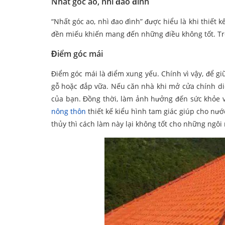
Nhất góc ao, nhì đao đình
“Nhất góc ao, nhì đao đình” được hiểu là khi thiết
đền miếu khiến mang đến những điều không tốt. Tr
Điểm góc mái
Điểm góc mái là điểm xung yếu. Chính vì vậy, để gi
gỗ hoặc đắp vữa. Nếu căn nhà khi mở cửa chính di
của bạn. Đồng thời, làm ảnh hưởng đến sức khỏe v
nông thôn
thiết kế kiểu hình tam giác giúp cho nư
thủy thì cách làm này lại không tốt cho những ngô