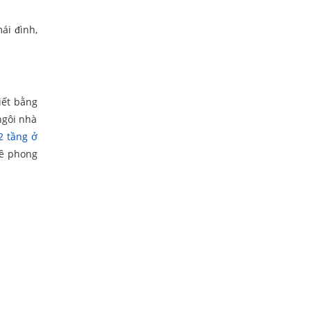
ái đình,
iết bằng
ngôi nhà
2 tầng ở
về phong