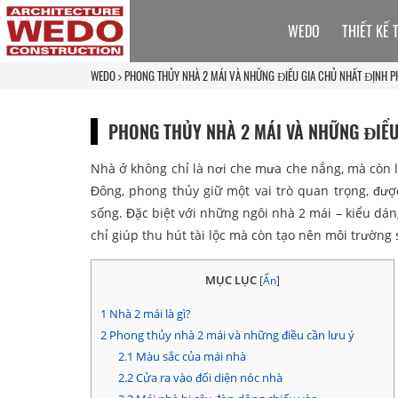
WEDO
THIẾT KẾ 
WEDO
PHONG THỦY NHÀ 2 MÁI VÀ NHỮNG ĐIỀU GIA CHỦ NHẤT ĐỊNH PH
PHONG THỦY NHÀ 2 MÁI VÀ NHỮNG ĐIỀU
Nhà ở không chỉ là nơi che mưa che nắng, mà còn l
Đông, phong thủy giữ một vai trò quan trọng, đư
sống. Đặc biệt với những ngôi nhà 2 mái – kiểu dá
chỉ giúp thu hút tài lộc mà còn tạo nên môi trường
MỤC LỤC
[
Ẩn
]
1
Nhà 2 mái là gì?
2
Phong thủy nhà 2 mái và những điều cần lưu ý
2.1
Màu sắc của mái nhà
2.2
Cửa ra vào đối diện nóc nhà