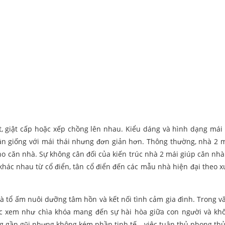
, giật cấp hoặc xếp chồng lên nhau. Kiểu dáng và hình dạng mái
 gần giống với mái thái nhưng đơn giản hơn. Thông thường, nhà 2 
cho căn nhà. Sự không cân đối của kiến trúc nhà 2 mái giúp căn nhà
khác nhau từ cổ điển, tân cổ điển đến các mẫu nhà hiện đại theo 
à tổ ấm nuôi dưỡng tâm hồn và kết nối tình cảm gia đình. Trong v
ợc xem như chìa khóa mang đến sự hài hòa giữa con người và kh
ng gần gũi nhưng không kém phần tinh tế – việc tuân thủ phong th