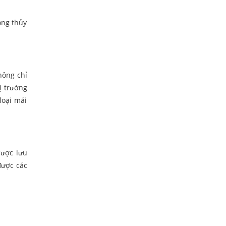
ong thủy
hông chỉ
ị trường
loại mái
được lưu
được các