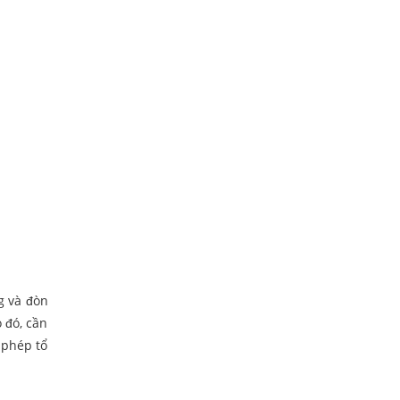
g và đòn
 đó, cần
 phép tổ