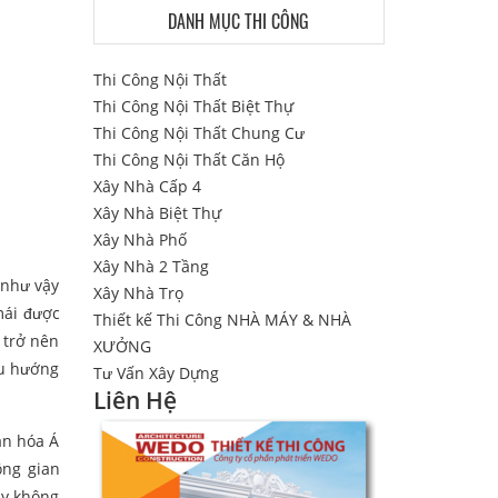
DANH MỤC THI CÔNG
Thi Công Nội Thất
Thi Công Nội Thất Biệt Thự
Thi Công Nội Thất Chung Cư
Thi Công Nội Thất Căn Hộ
Xây Nhà Cấp 4
Xây Nhà Biệt Thự
Xây Nhà Phố
Xây Nhà 2 Tầng
 như vậy
Xây Nhà Trọ
mái được
Thiết kế Thi Công NHÀ MÁY & NHÀ
 trở nên
XƯỞNG
xu hướng
Tư Vấn Xây Dựng
Liên Hệ
ăn hóa Á
ông gian
ủy không