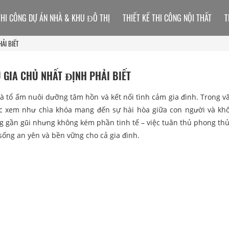
THI CÔNG DỰ ÁN NHÀ & KHU ĐÔ THỊ
THIẾT KẾ THI CÔNG NỘI THẤT
T
ẢI BIẾT
 GIA CHỦ NHẤT ĐỊNH PHẢI BIẾT
à tổ ấm nuôi dưỡng tâm hồn và kết nối tình cảm gia đình. Trong v
ợc xem như chìa khóa mang đến sự hài hòa giữa con người và kh
ng gần gũi nhưng không kém phần tinh tế – việc tuân thủ phong th
 sống an yên và bền vững cho cả gia đình.