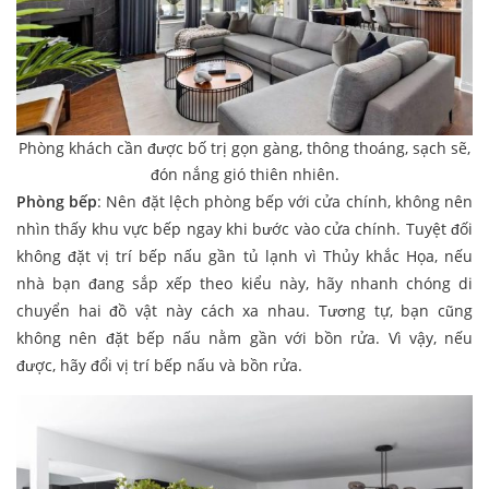
Phòng khách cần được bố trị gọn gàng, thông thoáng, sạch sẽ,
đón nắng gió thiên nhiên.
Phòng bếp
: Nên đặt lệch phòng bếp với cửa chính, không nên
nhìn thấy khu vực bếp ngay khi bước vào cửa chính. Tuyệt đối
không đặt vị trí bếp nấu gần tủ lạnh vì Thủy khắc Họa, nếu
nhà bạn đang sắp xếp theo kiểu này, hãy nhanh chóng di
chuyển hai đồ vật này cách xa nhau. Tương tự, bạn cũng
không nên đặt bếp nấu nằm gần với bồn rửa. Vì vậy, nếu
được, hãy đổi vị trí bếp nấu và bồn rửa.