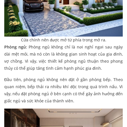
Cửa chính nên được mở từ phía trong mở ra.
Phòng ngủ:
Phòng ngủ không chỉ là nơi nghỉ ngơi sau ngày
dài mệt mỏi, mà nó còn là không gian sinh hoạt của gia đình,
vợ chồng. Vì vậy, việc thiết kế phòng ngủ thuận theo phong
thủy có thể giúp tăng tình cảm hạnh phúc gia đình.
Đầu tiên, phòng ngủ không nên đặt ở gần phòng bếp. Theo
quan niệm, bếp thải ra nhiều khí độc trong quá trình nấu. Vì
vậy, nếu đặt phòng ngủ ở bên cạnh có thể gây ảnh hưởng đến
giấc ngủ và sức khỏe của thành viên.