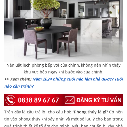
Nên đặt lệch phòng bếp với cửa chính, không nên nhìn thấy
khu vực bếp ngay khi bước vào cửa chính.
>> Xem thêm:
Năm 2024 những tuổi nào làm nhà được? Tuổi
nào cần tránh?
Trên đây là câu trả lời cho câu hỏi: “
Phong thủy là gì
? Có nên
tin vào phong thủy khi xây nhà” và một số lưu ý cho bạn trong
quá trình thiết kế tổ ấm cho mình. Nếu bạn chuẩn bị xây nhà