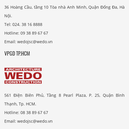
36 Hoàng Cầu, tầng 10 Tòa nhà Anh Minh, Quận Đống Đa, Hà
Nội.
Tel: 024. 38 16 8888
Hotline: 09 38 89 67 67
Email: wedojsc@wedo.vn
VPGD TP.HCM
561 Điện Biên Phủ, Tầng 8 Pearl Plaza, P. 25, Quận Bình
Thạnh, Tp. HCM.
Hotline: 08 38 89 67 67
Email: wedojsc@wedo.vn