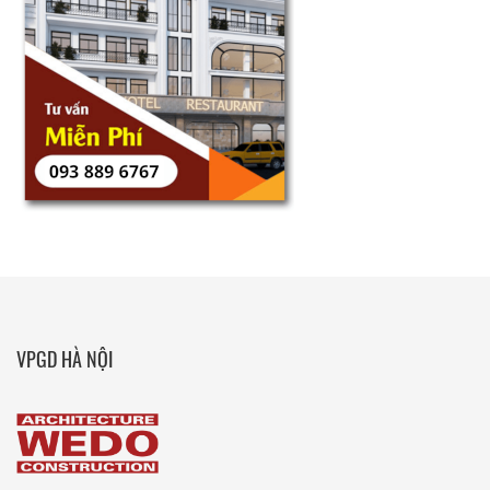
VPGD HÀ NỘI