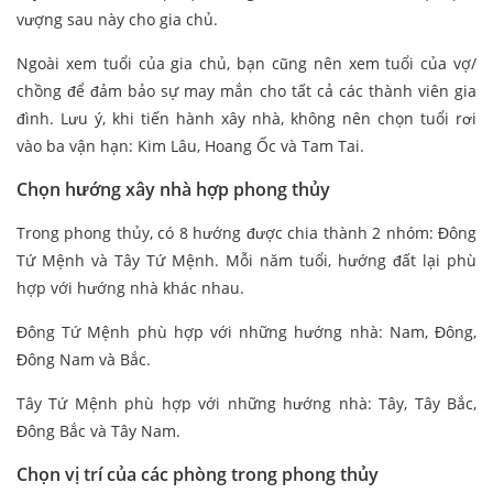
vượng sau này cho gia chủ.
Ngoài xem tuổi của gia chủ, bạn cũng nên xem tuổi của vợ/
chồng để đảm bảo sự may mắn cho tất cả các thành viên gia
đình. Lưu ý, khi tiến hành xây nhà, không nên chọn tuổi rơi
vào ba vận hạn: Kim Lâu, Hoang Ốc và Tam Tai.
Chọn hướng xây nhà hợp phong thủy
Trong phong thủy, có 8 hướng được chia thành 2 nhóm: Đông
Tứ Mệnh và Tây Tứ Mệnh. Mỗi năm tuổi, hướng đất lại phù
hợp với hướng nhà khác nhau.
Đông Tứ Mệnh phù hợp với những hướng nhà: Nam, Đông,
Đông Nam và Bắc.
Tây Tứ Mệnh phù hợp với những hướng nhà: Tây, Tây Bắc,
Đông Bắc và Tây Nam.
Chọn vị trí của các phòng trong phong thủy