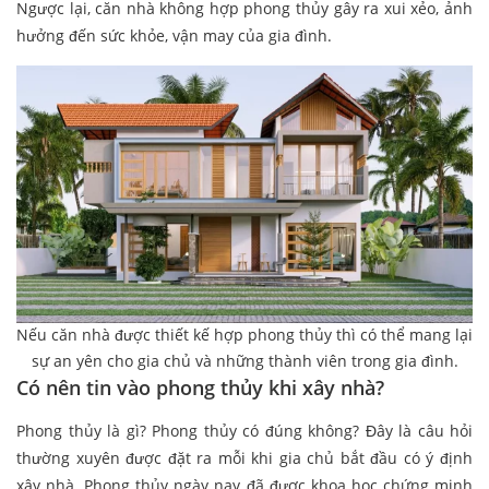
Ngược lại, căn nhà không hợp phong thủy gây ra xui xẻo, ảnh
hưởng đến sức khỏe, vận may của gia đình.
Nếu căn nhà được thiết kế hợp phong thủy thì có thể mang lại
sự an yên cho gia chủ và những thành viên trong gia đình.
Có nên tin vào phong thủy khi xây nhà?
Phong thủy là gì? Phong thủy có đúng không? Đây là câu hỏi
thường xuyên được đặt ra mỗi khi gia chủ bắt đầu có ý định
xây nhà. Phong thủy ngày nay đã được khoa học chứng minh