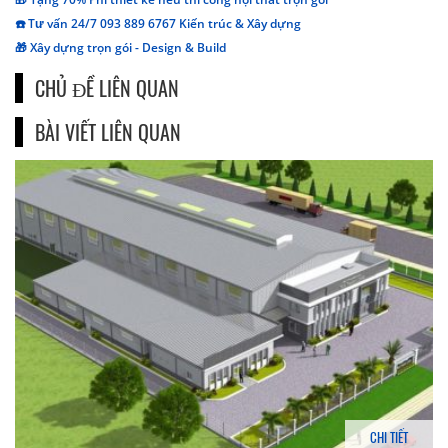
☎️ Tư vấn 24/7 093 889 6767 Kiến trúc & Xây dựng
🎁 Xây dựng trọn gói - Design & Build
CHỦ ĐỀ LIÊN QUAN
BÀI VIẾT LIÊN QUAN
CHI TIẾT