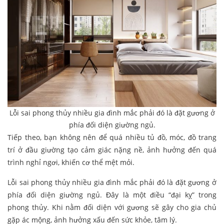
Lỗi sai phong thủy nhiều gia đình mắc phải đó là đặt gương ở
phía đối diện giường ngủ.
Tiếp theo, bạn không nên để quá nhiều tủ đồ, móc, đồ trang
trí ở đầu giường tạo cảm giác nặng nề, ảnh hưởng đến quá
trình nghỉ ngơi, khiến cơ thể mệt mỏi.
Lỗi sai phong thủy nhiều gia đình mắc phải đó là đặt gương ở
phía đối diện giường ngủ. Đây là một điều “đại kỵ” trong
phong thủy. Khi nằm đối diện với gương sẽ gây cho gia chủ
gặp ác mộng, ảnh hưởng xấu đến sức khỏe, tâm lý.