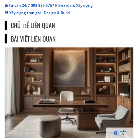
☎️ Tư vấn 24/7 093 889 6767 Kiến trúc & Xây dựng
🎁 Xây dựng trọn gói - Design & Build
CHỦ ĐỀ LIÊN QUAN
BÀI VIẾT LIÊN QUAN
CHI TIẾT