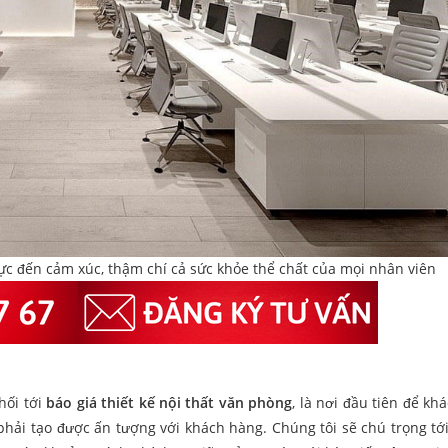
cực đến cảm xúc, thậm chí cả sức khỏe thể chất của mọi nhân viên
hối tới
báo giá thiết kế nội thất văn phòng
, là nơi đầu tiên để kh
n phải tạo được ấn tượng với khách hàng. Chúng tôi sẽ chú trọng tới