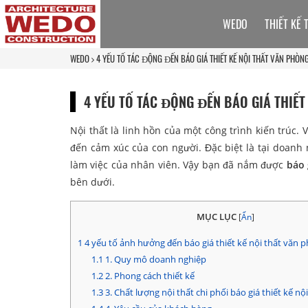
WEDO
THIẾT KẾ 
WEDO
4 YẾU TỐ TÁC ĐỘNG ĐẾN BÁO GIÁ THIẾT KẾ NỘI THẤT VĂN PHÒN
4 YẾU TỐ TÁC ĐỘNG ĐẾN BÁO GIÁ THIẾT
Nội thất là linh hồn của một công trình kiến trúc.
đến cảm xúc của con người. Đặc biệt là tại doanh
làm việc của nhân viên. Vậy bạn đã nắm được
báo 
bên dưới.
MỤC LỤC
[
Ẩn
]
1
4 yếu tố ảnh hưởng đến báo giá thiết kế nội thất văn p
1.1
1. Quy mô doanh nghiệp
1.2
2. Phong cách thiết kế
1.3
3. Chất lượng nội thất chi phối báo giá thiết kế n