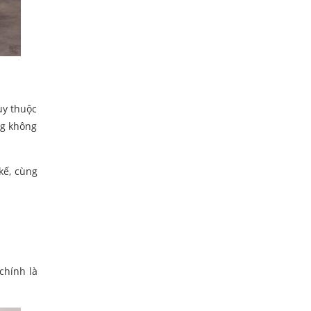
ùy thuộc
ng không
kế, cùng
chính là