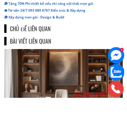
🎁 Tặng 70% Phí thiết kế nếu thi công nội thất trọn gói
☎️ Tư vấn 24/7 093 889 6767 Kiến trúc & Xây dựng
🎁 Xây dựng trọn gói - Design & Build
CHỦ ĐỀ LIÊN QUAN
BÀI VIẾT LIÊN QUAN