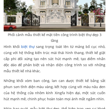
Phối cảnh mẫu thiết kế mặt tiền công trình biệt thự đẹp 3
tầng
Hình khối
biệt thự
sang trọng toát lên từ mảng bố cục nhỏ,
cùng với hệ thống kiến trúc mái thái hình thang, thiết kế giật
cấp phi đối xứng tạo nên sức hút mạnh mẽ, tạo điểm nhấn
độc đáo để phân biệt và nhận diện công trình so với những
mẫu thiết kế nhà khác.
Những khối vòm ban công, lan can được thiết kế bằng sắt
phun sơn tĩnh điện màu vàng, kết hợp cùng với màu nâu đen
của hệ thống cửa nhôm kính Xingfa hiện đại, một sức cuốn
hút mạnh mẽ, chinh phục hoàn toàn mọi ánh mắt ngắm nhìn.
Nhìn bao quát, mẫu biệt thự đẹp, thể hiện trọn vẹn sự khoẻ