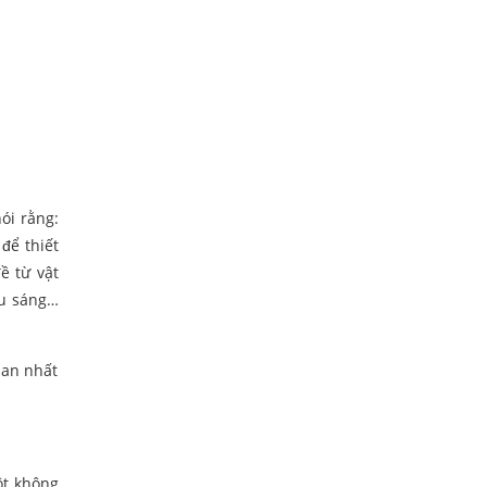
ói rằng:
 để thiết
ề từ vật
iếu sáng…
ian nhất
ột không