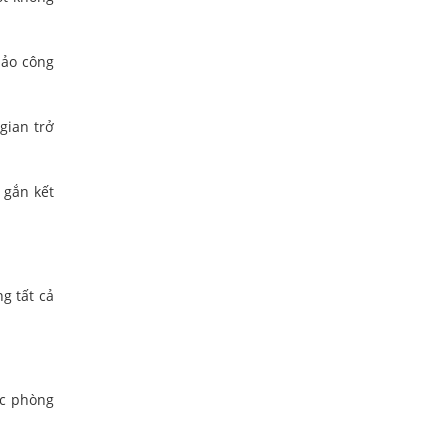
bảo công
gian trở
 gắn kết
g tất cả
ực phòng