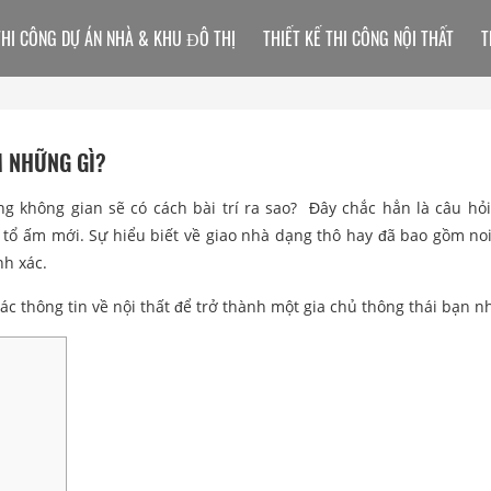
THI CÔNG DỰ ÁN NHÀ & KHU ĐÔ THỊ
THIẾT KẾ THI CÔNG NỘI THẤT
T
M NHỮNG GÌ?
g không gian sẽ có cách bài trí ra sao? Đây chắc hẳn là câu hỏi
 tổ ấm mới. Sự hiểu biết về giao nhà dạng thô hay đã bao gồm noi
nh xác.
 các thông tin về nội thất để trở thành một gia chủ thông thái bạn n