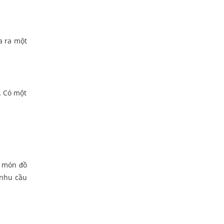
a ra một
… Có một
g món đồ
 nhu cầu