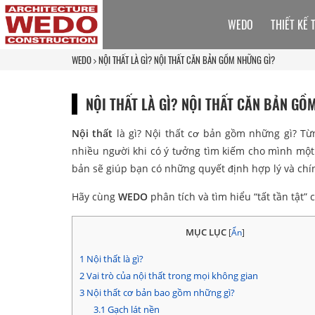
WEDO
THIẾT KẾ 
WEDO
NỘI THẤT LÀ GÌ? NỘI THẤT CĂN BẢN GỒM NHỮNG GÌ?
NỘI THẤT LÀ GÌ? NỘI THẤT CĂN BẢN GỒ
Nội thất
là gì? Nội thất cơ bản gồm những gì? Từn
nhiều người khi có ý tưởng tìm kiếm cho mình một
bản sẽ giúp bạn có những quyết định hợp lý và chí
Hãy cùng
WEDO
phân tích và tìm hiểu “tất tần tật”
MỤC LỤC
[
Ẩn
]
1
Nội thất là gì?
2
Vai trò của nội thất trong mọi không gian
3
Nội thất cơ bản bao gồm những gì?
3.1
Gạch lát nền