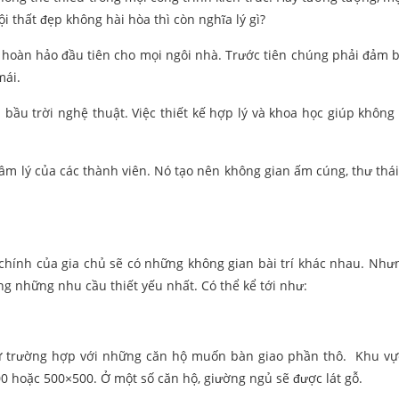
 thất đẹp không hài hòa thì còn nghĩa lý gì?
n hoàn hảo đầu tiên cho mọi ngôi nhà. Trước tiên chúng phải đảm 
mái.
bầu trời nghệ thuật. Việc thiết kế hợp lý và khoa học giúp không 
âm lý của các thành viên. Nó tạo nên không gian ấm cúng, thư thái
chính của gia chủ sẽ có những không gian bài trí khác nhau. Nhưn
 những nhu cầu thiết yếu nhất. Có thể kể tới như:
rừ trường hợp với những căn hộ muốn bàn giao phần thô. Khu v
00 hoặc 500×500. Ở một số căn hộ, giường ngủ sẽ được lát gỗ.