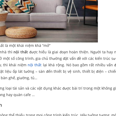
hất là một khái niệm khá “mở”
 nhà thì
nội thất
được hiểu là giai đoạn hoàn thiện. Người ta hay n
ở một số công trình, gia chủ thường đặt vấn đề với các kiến trúc sư
y, thì khái niệm
nội thất
lại khá rộng. Nó bao gồm rất nhiều vấn đ
vật liệu ốp lát tường – sàn đến thiết bị vệ sinh, thiết bị điện – ch
bàn ghế, giường, tủ…
ng loại tài sản và các vật dụng khác được bài trí trong một không g
hòng hay quán cafe …
n
ông thể thiếu trong mọi công trình kiến trúc. Hãy tưởng tượng, m