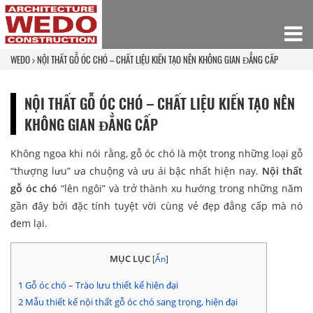
WEDO
NỘI THẤT GỖ ÓC CHÓ – CHẤT LIỆU KIẾN TẠO NÊN KHÔNG GIAN ĐẲNG CẤP
NỘI THẤT GỖ ÓC CHÓ – CHẤT LIỆU KIẾN TẠO NÊN
KHÔNG GIAN ĐẲNG CẤP
Không ngoa khi nói rằng, gỗ óc chó là một trong những loại gỗ
“thượng lưu” ưa chuộng và ưu ái bậc nhất hiện nay.
Nội thất
gỗ óc chó
“lên ngôi” và trở thành xu hướng trong những năm
gần đây bởi đặc tính tuyệt vời cùng vẻ đẹp đẳng cấp mà nó
đem lại.
MỤC LỤC
[
Ẩn
]
1
Gỗ óc chó – Trào lưu thiết kế hiện đại
2
Mẫu thiết kế nội thất gỗ óc chó sang trọng, hiện đại