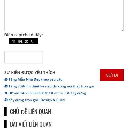
Điền captcha ở đây:
SỰ KIỆN ĐƯỢC YÊU THÍCH
🎁 Tặng Mẫu Nhà Đẹp theo yêu cầu
🎁 Tặng 70% Phí thiết kế nếu thi công nội thất trọn gói
☎️ Tư vấn 24/7 093 889 6767 Kiến trúc & Xây dựng
🎁 Xây dựng trọn gói - Design & Build
CHỦ ĐỀ LIÊN QUAN
BÀI VIẾT LIÊN QUAN