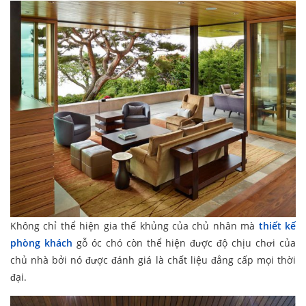
Không chỉ thể hiện gia thế khủng của chủ nhân mà
thiết kế
phòng khách
gỗ óc chó còn thể hiện được độ chịu chơi của
chủ nhà bởi nó được đánh giá là chất liệu đẳng cấp mọi thời
đại.