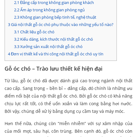
2.1
Đẳng cấp trong không gian phòng khách
2.2
Ấm áp trong không gian phòng ngủ
2.3
Không gian phòng bếp tinh tế, nghệ thuật
3
Giá nội thất gỗ óc chó phụ thuộc vào những yếu tố nào?
3.1
Chất liệu gỗ óc chó
3.2
Kiểu dáng, kích thước nội thất gỗ óc chó
3.3
Xưởng sản xuất nội thất gỗ óc chó
4
Đơn vị thiết kế và thi công nội thất gỗ óc chó uy tín
Gỗ óc chó – Trào lưu thiết kế hiện đại
Từ lâu, gỗ óc chó đã được đánh giá cao trong ngành nội thất
cao cấp. Sang trọng – bền bỉ – đẳng cấp, đó chính là những ưu
điểm nổi bật của nội thất gỗ óc chó. Bởi gỗ óc chó có khả năng
chịu lực rất tốt, có thể uốn xoắn và làm cong bằng hơi nước.
Bởi vậy, chúng dễ xử lý bằng dụng cụ cầm tay và máy móc.
Hơn thế nữa, chúng còn “miễn nhiễm” với sự xâm nhập của
của mối mọt, sâu hại, côn trùng. Bên cạnh đó, gỗ óc chó còn