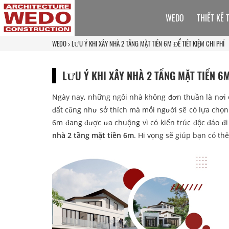
WEDO
THIẾT KẾ 
WEDO
LƯU Ý KHI XÂY NHÀ 2 TẦNG MẶT TIỀN 6M ĐỂ TIẾT KIỆM CHI PHÍ
LƯU Ý KHI XÂY NHÀ 2 TẦNG MẶT TIỀN 6M
Ngày nay, những ngôi nhà không đơn thuần là nơi c
đất cũng như sở thích mà mỗi người sẽ có lựa chọ
6m đang được ưa chuộng vì có kiến trúc độc đáo đi
nhà 2 tầng mặt tiền 6m
. Hi vọng sẽ giúp bạn có th