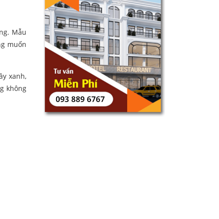
ớng. Mẫu
ong muốn
ây xanh,
ng không