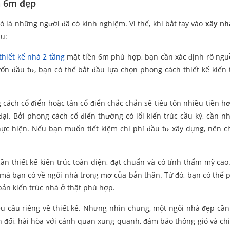
n 6m đẹp
ó là những người đã có kinh nghiệm. Vì thế, khi bắt tay vào
xây nh
au:
thiết kế nhà 2 tầng
mặt tiền 6m phù hợp, bạn cần xác định rõ ng
vốn đầu tư, bạn có thể bắt đầu lựa chọn phong cách thiết kế kiến 
cách cổ điển hoặc tân cổ điển chắc chắn sẽ tiêu tốn nhiều tiền hơ
ại. Bởi phong cách cổ điển thường có lối kiến trúc cầu kỳ, cần nh
ực hiện. Nếu bạn muốn tiết kiệm chi phí đầu tư xây dựng, nên c
n thiết kế kiến trúc toàn diện, đạt chuẩn và có tính thẩm mỹ cao
 mà bạn có về ngôi nhà trong mơ của bản thân. Từ đó, bạn có thể 
 bản kiến trúc nhà ở thật phù hợp.
u cầu riêng về thiết kế. Nhưng nhìn chung, một ngôi nhà đẹp cần
n đối, hài hòa với cảnh quan xung quanh, đảm bảo thông gió và ch