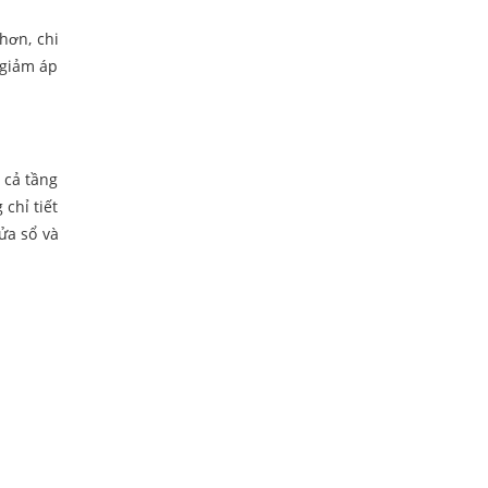
hơn, chi
 giảm áp
 cả tầng
chỉ tiết
ửa sổ và