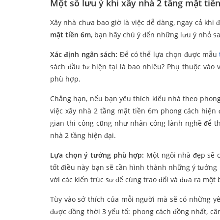
Một số lưu ý khi xây nhà 2 tầng mặt tiề
Xây nhà chưa bao giờ là việc dễ dàng, ngay cả khi đ
mặt tiền 6m
, bạn hãy chú ý đến những lưu ý nhỏ s
Xác định ngân sách:
Để có thể lựa chọn được mẫu
sách đầu tư hiện tại là bao nhiêu? Phụ thuộc vào 
phù hợp.
Chẳng hạn, nếu bạn yêu thích kiểu nhà theo phong 
việc xây nhà 2 tầng mặt tiền 6m phong cách hiện đ
gian thi công cũng như nhân công lành nghề để th
nhà 2 tầng hiện đại.
Lựa chọn ý tưởng phù hợp:
Một ngôi nhà đẹp sẽ cầ
tốt điều này bạn sẽ cần hình thành những ý tưởng
với các kiến trúc sư để cùng trao đổi và đưa ra một
Tùy vào sở thích của mỗi người mà sẽ có những yê
được đồng thời 3 yếu tố: phong cách đồng nhất, câ