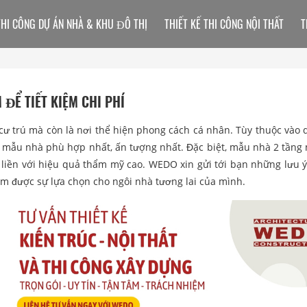
THI CÔNG DỰ ÁN NHÀ & KHU ĐÔ THỊ
THIẾT KẾ THI CÔNG NỘI THẤT
T
 ĐỂ TIẾT KIỆM CHI PHÍ
ư trú mà còn là nơi thể hiện phong cách cá nhân. Tùy thuộc vào d
n mẫu nhà phù hợp nhất, ấn tượng nhất. Đặc biệt, mẫu nhà 2 tầng 
 liền với hiệu quả thẩm mỹ cao. WEDO xin gửi tới bạn những lưu ý
êm được sự lựa chọn cho ngôi nhà tương lai của mình.