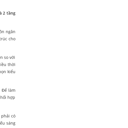
à 2 tầng
uồn ngân
trúc cho
n so với
iều thời
họn kiểu
. Để làm
phối hợp
 phải có
iếu sáng