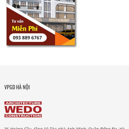
VPGD HÀ NỘI
36 Hoàng Cầu, tầng 10 Tòa nhà Anh Minh, Quận Đống Đa, Hà