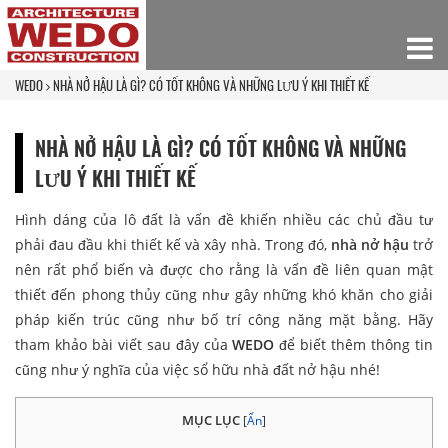
WEDO
NHÀ NỞ HẬU LÀ GÌ? CÓ TỐT KHÔNG VÀ NHỮNG LƯU Ý KHI THIẾT KẾ
NHÀ NỞ HẬU LÀ GÌ? CÓ TỐT KHÔNG VÀ NHỮNG
LƯU Ý KHI THIẾT KẾ
Hình dáng của lô đất là vấn đề khiến nhiều các chủ đầu tư
phải đau đầu khi thiết kế và xây nhà. Trong đó,
nhà nở hậu
trở
nên rất phổ biến và được cho rằng là vấn đề liên quan mật
thiết đến phong thủy cũng như gây những khó khăn cho giải
pháp kiến trúc cũng như bố trí công năng mặt bằng. Hãy
tham khảo bài viết sau đây của
WEDO
để biết thêm thông tin
cũng như ý nghĩa của việc sổ hữu nhà đất nở hậu nhé!
MỤC LỤC
[
Ẩn
]