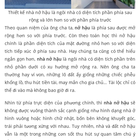
Thiết kế nhà nở hậu là ngôi nhà có diện tích phần phía sau
rộng và lớn hơn so với phần phía trước
Theo quan niệm của ông cha ta,
nở hậu
là phía sau được mở
rộng hơn so với phía trước. Còn theo toán học thì nở hậu
chính là phần diện tích của mặt đường nhỏ hơn so với diện
tích tiếp xúc ở phía sau nhà. Hay chúng ta cũng có thể hiểu
ngắn gọn hơn,
nhà nở hậu
là ngôi nhà có diện tích phần trên
nhỏ phần dưới có xu hướng mở rộng ra. Nên ông cha ta
thường hay ví von, những lô đất ấy giống những chiếc phễu
khổng lồ, thu hút tiền tài, may mắn cho gia chủ… Tài lộc chỉ có
thể đi vào mà không bao giờ đi ra.
Nhìn từ phía trực diện của phương chính, thì
nhà nở hậu
sẽ
không được vuông thành sắc cạnh giống như hình dạng nhà ở
hình vuông hoặc hình chữ nhật, bốn bên không khuyết góc,
trái phải tương xứng với nhau. Tuy nhiên, nhà và đất nở hậu
vẫn là một trong những cơn sốt thu hút sự quan tâm chú ý