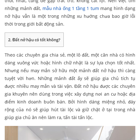
thức nhất, cũng dễ gặp trắc trở, không cát lợi. Nên việc tìm
những mảnh đất,
mẫu nhà ống 1 tầng 1 tum
mang hình dạng
nở hậu vẫn là một trong những xu hướng chưa bao giờ lỗi
thời trong giới bất động sản.
2. Đất nở hậu có tốt không?
Theo các chuyên gia chia sẻ, một lô đất, một căn nhà có hình
dáng vuông vức hoặc hình chữ nhật là sự lựa chọn tốt nhất.
Nhưng nếu may mắn sở hữu một mảnh đất nở hậu thì càng
tuyệt vời hơn. Những mảnh đất ấy sẽ giúp gia chủ tích tụ
được nhiều may mắn và tài vận. Đất nở hậu được các chuyên
gia khuyên nên dùng trong việc xây dựng nơi an cư hoặc địa
điểm kinh doanh buôn bán. Bởi hình dáng miệng nhỏ, đáy
rộng của nó sẽ giúp hút tài lộc và giữ chặt ở tại trong nhà
giúp gia chủ ăn nên làm ra, tấn tài tấn lộc.