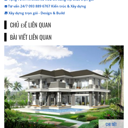
☎️ Tư vấn 24/7 093 889 6767 Kiến trúc & Xây dựng
🎁 Xây dựng trọn gói - Design & Build
CHỦ ĐỀ LIÊN QUAN
BÀI VIẾT LIÊN QUAN
CHI TIẾT