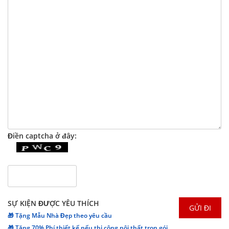
Điền captcha ở đây:
SỰ KIỆN ĐƯỢC YÊU THÍCH
🎁 Tặng Mẫu Nhà Đẹp theo yêu cầu
🎁 Tặng 70% Phí thiết kế nếu thi công nội thất trọn gói