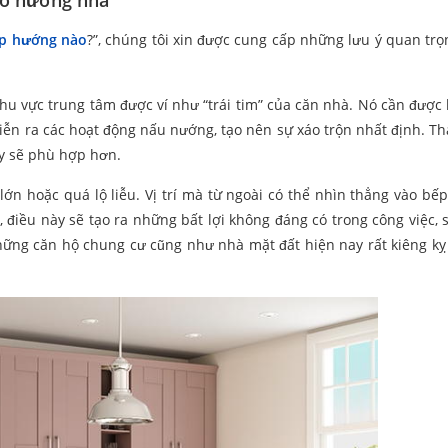
eo hướng nhà
p hướng nào
?”, chúng tôi xin được cung cấp những lưu ý quan trọ
khu vực trung tâm được ví như “trái tim” của căn nhà. Nó cần được 
iễn ra các hoạt động nấu nướng, tạo nên sự xáo trộn nhất định. Tha
ày sẽ phù hợp hơn.
ớn hoặc quá lộ liễu. Vị trí mà từ ngoài có thể nhìn thẳng vào bếp
 điều này sẽ tạo ra những bất lợi không đáng có trong công việc, 
ững căn hộ chung cư cũng như nhà mặt đất hiện nay rất kiêng kỵ