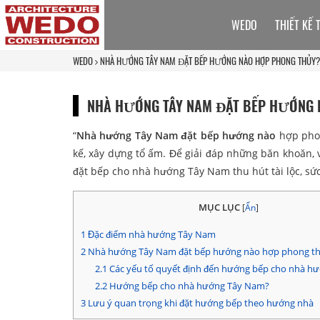
WEDO
THIẾT KẾ 
WEDO
NHÀ HƯỚNG TÂY NAM ĐẶT BẾP HƯỚNG NÀO HỢP PHONG THỦY?
NHÀ HƯỚNG TÂY NAM ĐẶT BẾP HƯỚNG 
“
Nhà hướng Tây Nam đặt bếp hướng nào
hợp phon
kế, xây dựng tổ ấm. Để giải đáp những băn khoăn
đặt bếp cho nhà hướng Tây Nam thu hút tài lộc, sức
MỤC LỤC
[
Ẩn
]
1
Đặc điểm nhà hướng Tây Nam
2
Nhà hướng Tây Nam đặt bếp hướng nào hợp phong t
2.1
Các yếu tố quyết định đến hướng bếp cho nhà h
2.2
Hướng bếp cho nhà hướng Tây Nam?
3
Lưu ý quan trọng khi đặt hướng bếp theo hướng nhà