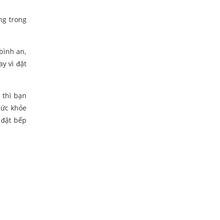
ng trong
bình an,
y vì đặt
 thì bạn
sức khỏe
 đặt bếp