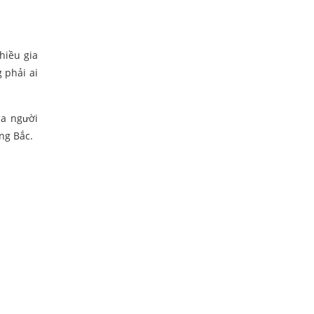
hiều gia
 phải ai
ủa người
ng Bắc.