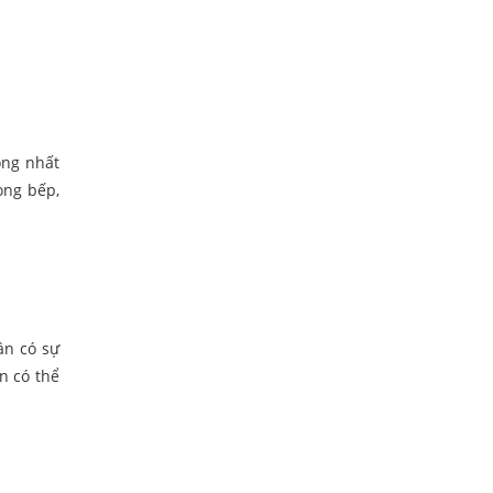
ọng nhất
òng bếp,
ần có sự
n có thể