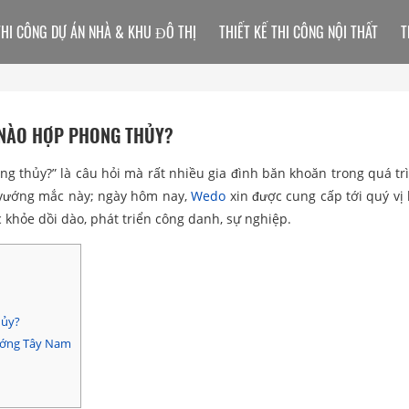
THI CÔNG DỰ ÁN NHÀ & KHU ĐÔ THỊ
THIẾT KẾ THI CÔNG NỘI THẤT
T
NÀO HỢP PHONG THỦY?
g thủy?” là câu hỏi mà rất nhiều gia đình băn khoăn trong quá trì
, vướng mắc này; ngày hôm nay,
Wedo
xin được cung cấp tới quý vị 
 khỏe dồi dào, phát triển công danh, sự nghiệp.
hủy?
ướng Tây Nam