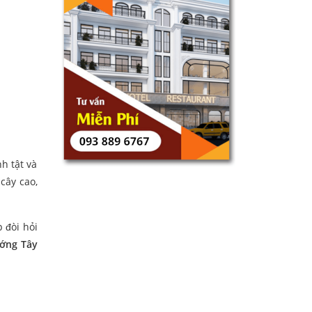
h tật và
cây cao,
 đòi hỏi
ớng Tây