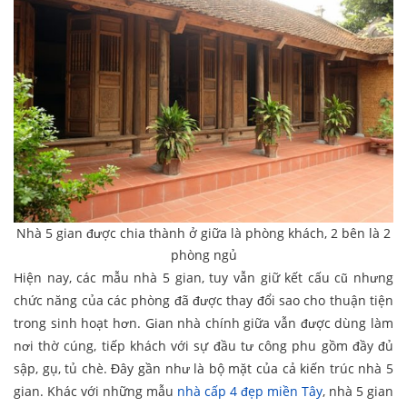
Nhà 5 gian được chia thành ở giữa là phòng khách, 2 bên là 2
phòng ngủ
Hiện nay, các mẫu nhà 5 gian, tuy vẫn giữ kết cấu cũ nhưng
chức năng của các phòng đã được thay đổi sao cho thuận tiện
trong sinh hoạt hơn. Gian nhà chính giữa vẫn được dùng làm
nơi thờ cúng, tiếp khách với sự đầu tư công phu gồm đầy đủ
sập, gụ, tủ chè. Đây gần như là bộ mặt của cả kiến trúc nhà 5
gian. Khác với những mẫu
nhà cấp 4 đẹp miền Tây
, nhà 5 gian