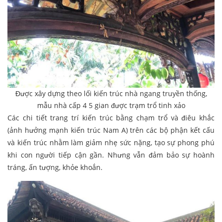
Được xây dựng theo lối kiến trúc nhà ngang truyền thống,
mẫu nhà cấp 4 5 gian được trạm trổ tinh xảo
Các chi tiết trang trí kiến trúc bằng chạm trổ và điêu khắc
(ảnh hưởng mạnh kiến trúc Nam A) trên các bộ phận kết cấu
và kiến trúc nhằm làm giảm nhẹ sức nặng, tạo sự phong phú
khi con người tiếp cận gần. Nhưng vẫn đảm bảo sự hoành
tráng, ấn tượng, khỏe khoắn.