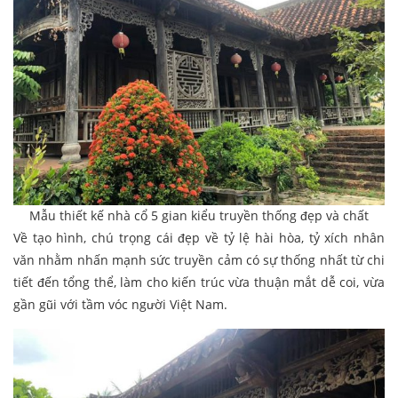
Mẫu thiết kế nhà cổ 5 gian kiểu truyền thống đẹp và chất
Về tạo hình, chú trọng cái đẹp về tỷ lệ hài hòa, tỷ xích nhân
văn nhằm nhấn mạnh sức truyền cảm có sự thống nhất từ chi
tiết đến tổng thể, làm cho kiến trúc vừa thuận mắt dễ coi, vừa
gần gũi với tầm vóc người Việt Nam.