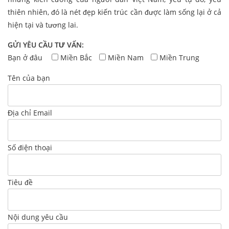
thiên nhiên, đó là nét đẹp kiến trúc cần được làm sống lại ở cả
hiện tại và tương lai.
GỬI YÊU CẦU TƯ VẤN:
Bạn ở đâu
Miền Bắc
Miền Nam
Miền Trung
Tên của bạn
Địa chỉ Email
Số điện thoại
Tiêu đề
Nội dung yêu cầu