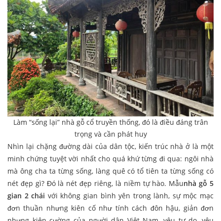
Làm “sống lại” nhà gỗ cổ truyền thống, đó là điều đáng trân
trọng và cần phát huy
Nhìn lại chặng đường dài của dân tộc, kiến trúc nhà ở là một
minh chứng tuyệt vời nhất cho quá khứ từng đi qua: ngôi nhà
mà ông cha ta từng sống, làng quê có tổ tiên ta từng sống có
nét đẹp gì? Đó là nét đẹp riêng, là niềm tự hào. Mẫu
nhà gỗ 5
gian 2 chái
với không gian bình yên trong lành, sự mộc mạc
đơn thuần nhưng kiên cố như tính cách đôn hậu, giản đơn
nhưng kiên cường của người dân Việt Nam, yêu tự do, yêu