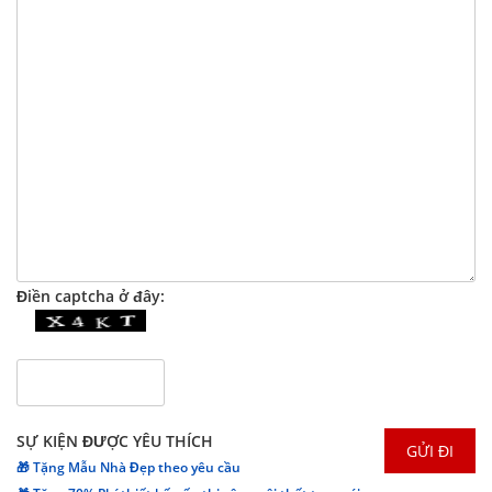
Điền captcha ở đây:
SỰ KIỆN ĐƯỢC YÊU THÍCH
🎁 Tặng Mẫu Nhà Đẹp theo yêu cầu