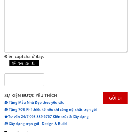
Điền captcha ở đây:
SỰ KIỆN ĐƯỢC YÊU THÍCH
🎁 Tặng Mẫu Nhà Đẹp theo yêu cầu
🎁 Tặng 70% Phí thiết kế nếu thi công nội thất trọn gói
☎️ Tư vấn 24/7 093 889 6767 Kiến trúc & Xây dựng
🎁 Xây dựng trọn gói - Design & Build