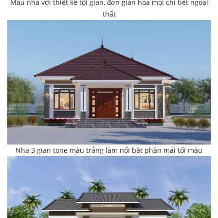
Mẫu nhà với thiết kế tối giản, đơn giản hóa mọi chi tiết ngoại
thất
Nhà 3 gian tone màu trắng làm nổi bật phần mái tối màu