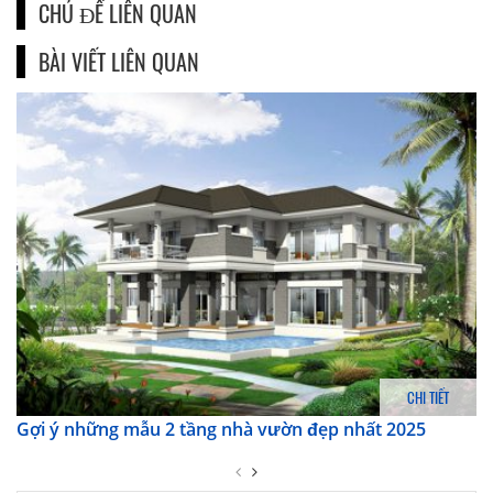
CHỦ ĐỀ LIÊN QUAN
BÀI VIẾT LIÊN QUAN
CHI TIẾT
Gợi ý những mẫu 2 tầng nhà vườn đẹp nhất 2025