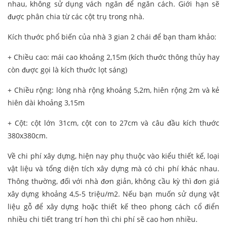
nhau, không sử dụng vách ngăn để ngăn cách. Giới hạn sẽ
được phân chia từ các cột trụ trong nhà.
Kích thước phổ biến của nhà 3 gian 2 chái để bạn tham khảo:
+ Chiều cao: mái cao khoảng 2,15m (kích thước thông thủy hay
còn được gọi là kích thước lọt sáng)
+ Chiều rộng: lòng nhà rộng khoảng 5,2m, hiên rộng 2m và kẻ
hiên dài khoảng 3,15m
+ Cột: cột lớn 31cm, cột con to 27cm và câu đầu kích thước
380x380cm.
Về chi phí xây dựng, hiện nay phụ thuộc vào kiểu thiết kế, loại
vật liệu và tổng diện tích xây dựng mà có chi phí khác nhau.
Thông thường, đối với nhà đơn giản, không cầu kỳ thì đơn giá
xây dựng khoảng 4,5-5 triệu/m2. Nếu bạn muốn sử dụng vật
liệu gỗ để xây dựng hoặc thiết kế theo phong cách cổ điển
nhiều chi tiết trang trí hơn thì chi phí sẽ cao hơn nhiều.