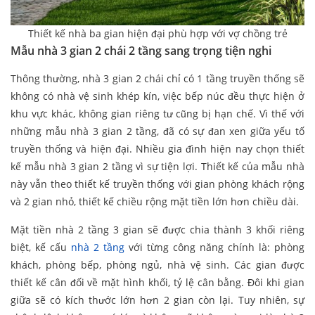
Thiết kế nhà ba gian hiện đại phù hợp với vợ chồng trẻ
Mẫu nhà 3 gian 2 chái 2 tầng sang trọng tiện nghi
Thông thường, nhà 3 gian 2 chái chỉ có 1 tầng truyền thống sẽ
không có nhà vệ sinh khép kín, việc bếp núc đều thực hiện ở
khu vực khác, không gian riêng tư cũng bị hạn chế. Vì thế với
những mẫu nhà 3 gian 2 tầng, đã có sự đan xen giữa yếu tố
truyền thống và hiện đại. Nhiều gia đình hiện nay chọn thiết
kế mẫu nhà 3 gian 2 tầng vì sự tiện lợi. Thiết kế của mẫu nhà
này vẫn theo thiết kế truyền thống với gian phòng khách rộng
và 2 gian nhỏ, thiết kế chiều rộng mặt tiền lớn hơn chiều dài.
Mặt tiền nhà 2 tầng 3 gian sẽ được chia thành 3 khối riêng
biệt, kế cấu
nhà 2 tầng
với từng công năng chính là: phòng
khách, phòng bếp, phòng ngủ, nhà vệ sinh. Các gian được
thiết kế cân đối về mặt hình khối, tỷ lệ cân bằng. Đôi khi gian
giữa sẽ có kích thước lớn hơn 2 gian còn lại. Tuy nhiên, sự