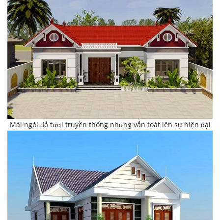
Mái ngói đỏ tươi truyền thống nhưng vẫn toát lên sự hiện đại