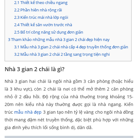
2.1
Thiết kế theo chiều ngang
2.2
Phần hiên nhà rộng rãi
2.3
Kiến trúc mái nhà lớp ngói
2.4
Thiết kế sân vườn trước nhà
2.5
Bố trí công năng sử dụng đơn giản
3
Tham khảo những mẫu nhà 3 gian 2 chái đẹp hiện nay
3.1
Mẫu nhà 3 gian 2 chái nhà cấp 4 đẹp truyền thống đơn giản
3.2
Mẫu nhà 3 gian 2 chái 2 tầng sang trọng tiện nghi
Nhà 3 gian 2 chái là gì?
Nhà 3 gian hai chái là ngôi nhà gồm 3 căn phòng (hoặc hiểu
là 3 khu vực), còn 2 chái là nơi có thể mở thêm 2 căn phòng
nhỏ ở 2 đầu hồi. Độ rộng của nhà thường trong khoảng 15-
20m nên kiểu nhà này thường được gọi là nhà ngang. Kiến
trúc
mẫu nhà đẹp
3 gian tạo nên tỷ lệ vàng cho ngôi nhà đồng
thời mang đậm nét truyền thống, đặc biệt phù hợp với những
gia đình yêu thích lối sống bình dị, dân dã.