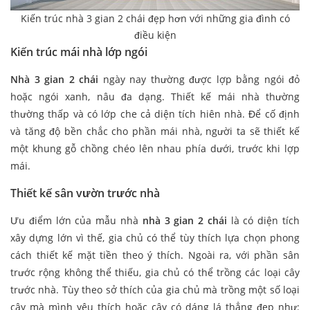
Kiến trúc nhà 3 gian 2 chái đẹp hơn với những gia đình có
điều kiện
Kiến trúc mái nhà lớp ngói
Nhà 3 gian 2 chái
ngày nay thường được lợp bằng ngói đỏ
hoặc ngói xanh, nâu đa dạng. Thiết kế mái nhà thường
thường thấp và có lớp che cả diện tích hiên nhà. Để cố định
và tăng độ bền chắc cho phần mái nhà, người ta sẽ thiết kế
một khung gỗ chồng chéo lên nhau phía dưới, trước khi lợp
mái.
Thiết kế sân vườn trước nhà
Ưu điểm lớn của mẫu nhà
nhà 3 gian 2 chái
là có diện tích
xây dựng lớn vì thế, gia chủ có thể tùy thích lựa chọn phong
cách thiết kế mặt tiền theo ý thích. Ngoài ra, với phần sân
trước rộng không thể thiếu, gia chủ có thể trồng các loại cây
trước nhà. Tùy theo sở thích của gia chủ mà trồng một số loại
cây mà mình yêu thích hoặc cây có dáng lá thẳng đẹp như: