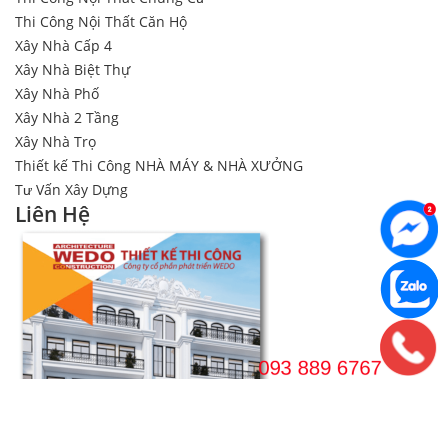
Thi Công Nội Thất Căn Hộ
Xây Nhà Cấp 4
Xây Nhà Biệt Thự
Xây Nhà Phố
Xây Nhà 2 Tầng
Xây Nhà Trọ
Thiết kế Thi Công NHÀ MÁY & NHÀ XƯỞNG
Tư Vấn Xây Dựng
Liên Hệ