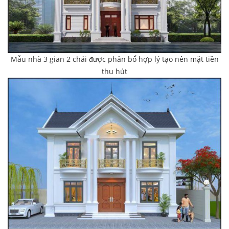
Mẫu nhà 3 gian 2 chái được phân bổ hợp lý tạo nên mặt tiền
thu hút