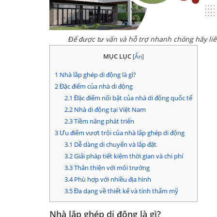
Để được tư vấn và hỗ trợ nhanh chóng hãy li
MỤC LỤC
[
Ẩn
]
1
Nhà lắp ghép di động là gì?
2
Đặc điểm của nhà di động
2.1
Đặc điểm nổi bật của nhà di động quốc tế
2.2
Nhà di động tại Việt Nam
2.3
Tiềm năng phát triển
3
Ưu điểm vượt trội của nhà lắp ghép di động
3.1
Dễ dàng di chuyển và lắp đặt
3.2
Giải pháp tiết kiệm thời gian và chi phí
3.3
Thân thiện với môi trường
3.4
Phù hợp với nhiều địa hình
3.5
Đa dạng về thiết kế và tính thẩm mỹ
Nhà lắp ghép di động là gì?