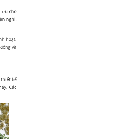
i ưu cho
ện nghi,
nh hoạt.
 động và
thiết kế
máy. Các