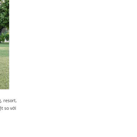
 resort,
t so với