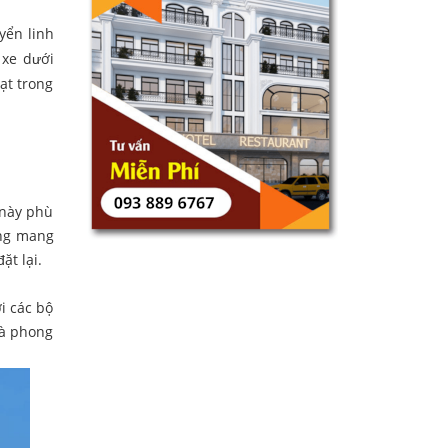
yển linh
 xe dưới
ạt trong
 này phù
ộng mang
ặt lại.
i các bộ
và phong