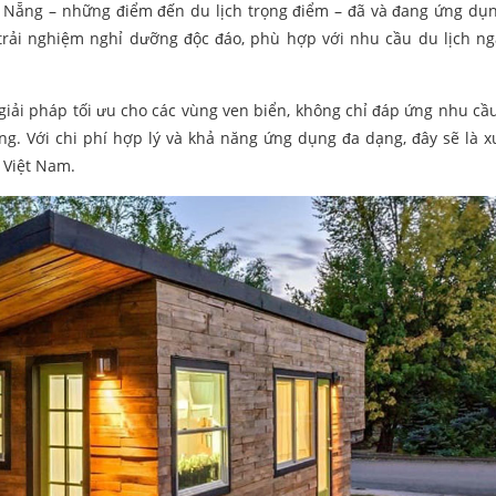
Đà Nẵng – những điểm đến du lịch trọng điểm – đã và đang ứng d
trải nghiệm nghỉ dưỡng độc đáo, phù hợp với nhu cầu du lịch n
giải pháp tối ưu cho các vùng ven biển, không chỉ đáp ứng nhu cầu
g. Với chi phí hợp lý và khả năng ứng dụng đa dạng, đây sẽ là 
 Việt Nam.