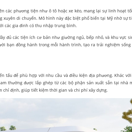
rên các phương tiện như ô tô hoặc xe kéo, mang lại sự linh hoạt tố
g xuyên di chuyển. Mô hình này đặc biệt phổ biến tại Mỹ nhờ sự ti
ới các gia đình có thu nhập trung bình.
ầy đủ các tiện ích cơ bản như giường ngủ, bếp nhỏ, và khu vực si
ời bạn đồng hành trong mỗi hành trình, tạo ra trải nghiệm sống
ến tấu để phù hợp với nhu cầu và điều kiện địa phương. Khác với 
 Nam thường được lắp ghép từ các bộ phận sản xuất sẵn tại nhà 
 chỉ định, giúp tiết kiệm thời gian và chi phí xây dựng.