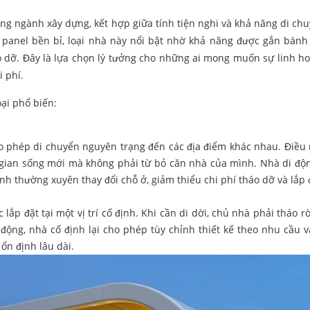
ong ngành xây dựng, kết hợp giữa tính tiện nghi và khả năng di chu
h panel bền bỉ, loại nhà này nổi bật nhờ khả năng được gắn bánh
áo dỡ. Đây là lựa chọn lý tưởng cho những ai mong muốn sự linh ho
i phí.
ại phổ biến:
cho phép di chuyển nguyên trạng đến các địa điểm khác nhau. Điều
 gian sống mới mà không phải từ bỏ căn nhà của mình. Nhà di đ
ình thường xuyên thay đổi chỗ ở, giảm thiểu chi phí tháo dỡ và lắp đ
ắp đặt tại một vị trí cố định. Khi cần di dời, chủ nhà phải tháo rờ
i động, nhà cố định lại cho phép tùy chỉnh thiết kế theo nhu cầu 
ổn định lâu dài.