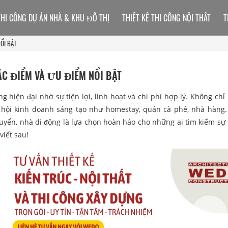
THI CÔNG DỰ ÁN NHÀ & KHU ĐÔ THỊ
THIẾT KẾ THI CÔNG NỘI THẤT
T
ỔI BẬT
ẶC ĐIỂM VÀ ƯU ĐIỂM NỔI BẬT
hiện đại nhờ sự tiện lợi, linh hoạt và chi phí hợp lý. Không chỉ
 hội kinh doanh sáng tạo như homestay, quán cà phê, nhà hàng.
uyển, nhà di động là lựa chọn hoàn hảo cho những ai tìm kiếm sự 
viết sau!