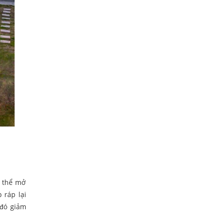
ó thể mở
 ráp lại
 đó giảm