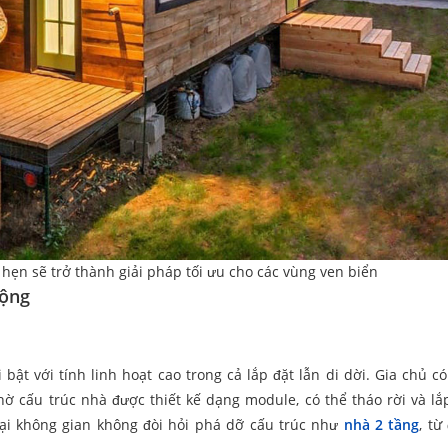
 hẹn sẽ trở thành giải pháp tối ưu cho các vùng ven biển
động
bật với tính linh hoạt cao trong cả lắp đặt lẫn di dời. Gia chủ c
 cấu trúc nhà được thiết kế dạng module, có thể tháo rời và lắp
 lại không gian không đòi hỏi phá dỡ cấu trúc như
nhà 2 tầng
, từ