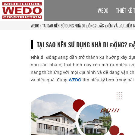
WEDO
THIẾT KẾ 
WEDO
TẠI SAO NÊN SỬ DỤNG NHÀ DI ĐỘNG? ĐẶC ĐIỂM VÀ ƯU ĐIỂM N
TẠI SAO NÊN SỬ DỤNG NHÀ DI ĐỘNG? Đ
Nhà di động
đang dần trở thành xu hướng xây dựng 
nhu cầu nhà ở, loại hình này còn mở ra nhiều cơ
năng thích ứng với mọi địa hình và dễ dàng vận ch
và hiệu quả. Cùng
WEDO
tìm hiểu kỹ hơn trong bài 