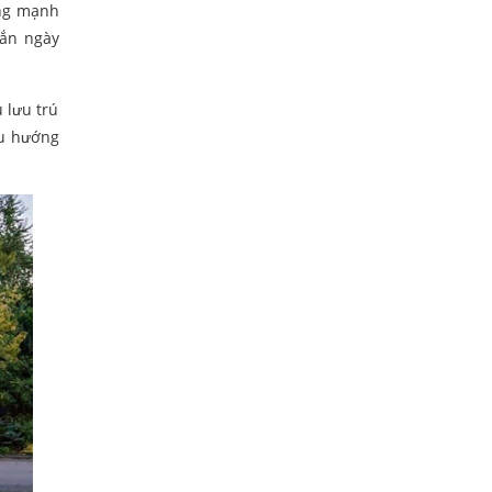
ụng mạnh
gắn ngày
 lưu trú
xu hướng