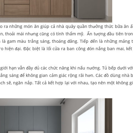
tạo ra những món ăn giúp cả nhà quây quần thưởng thức bữa ăn 
ện, thoải mái nhưng cũng có tính thẩm mỹ. Ấn tượng đầu tiên tro
h là gam màu trắng sáng, thoáng đãng. Tiếp đến là những mảng
o hiện đại. Đặc biệt là lối cửa ra ban công đón nắng ban mai, kết
ị giới hạn vẫn đầy đủ các chức năng khi nấu nướng. Tủ bếp dưới vớ
rắng sáng để không gian cảm giác rộng rãi hơn. Các đồ dùng nhà 
h sẽ, ngăn nắp. Tất cả kết hợp lại với nhau, tạo nên một không g