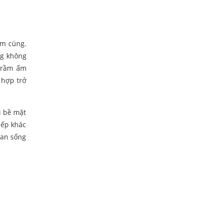
ấm cúng.
ng không
 trầm ấm
 hợp trở
i bề mặt
bếp khác
ian sống