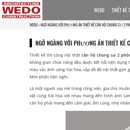
WEDO
THIẾT KẾ 
WEDO
NGỠ NGÀNG VỚI PHƯƠNG ÁN THIẾT KẾ CĂN HỘ CHUNG CƯ 2 PH
NGỠ NGÀNG VỚI PHƯƠNG ÁN THIẾT KẾ 
Thiết kế thi công nội thất
căn hộ chung cư 2 phò
không gian chức năng đều được kết nối tiện dụng t
màu sắc ánh sáng hài hòa, sắp đồ đồ nội thất gọn g
kém phần tiện nghi.
Là một người say mê trong công việc, gia chủ muốn 
vật cùng hài hòa với nhau mang đến hình ảnh san
căn hộ phải mang đến cảm giác ấm cúng, nhẹ nhàng