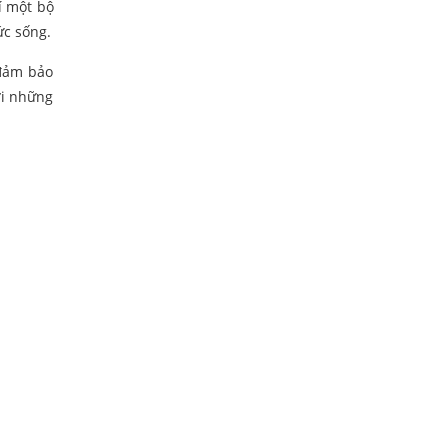
í một bộ
ức sống.
 đảm bảo
ới những