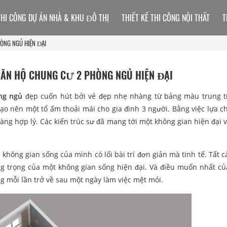
THI CÔNG DỰ ÁN NHÀ & KHU ĐÔ THỊ
THIẾT KẾ THI CÔNG NỘI THẤT
T
ÒNG NGỦ HIỆN ĐẠI
CĂN HỘ CHUNG CƯ 2 PHÒNG NGỦ HIỆN ĐẠI
ng ngủ
đẹp cuốn hút bởi vẻ đẹp nhẹ nhàng từ bảng màu trung t
ạo nên một tổ ấm thoải mái cho gia đình 3 người. Bằng việc lựa c
àng hợp lý. Các kiến trúc sư đã mang tới một không gian hiện đại 
không gian sống của mình có lối bài trí đơn giản mà tinh tế. Tất c
g trọng của một không gian sống hiện đại. Và điều muốn nhất củ
 mỗi lần trở về sau một ngày làm việc mệt mỏi.