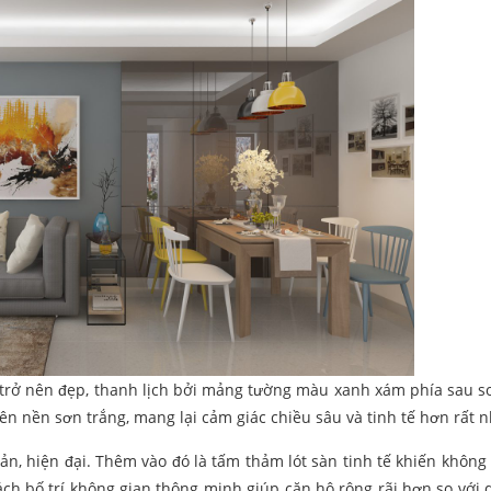
trở nên đẹp, thanh lịch bởi mảng tường màu xanh xám phía sau s
ên nền sơn trắng, mang lại cảm giác chiều sâu và tinh tế hơn rất n
n, hiện đại. Thêm vào đó là tấm thảm lót sàn tinh tế khiến không 
h bố trí không gian thông minh giúp căn hộ rộng rãi hơn so với d