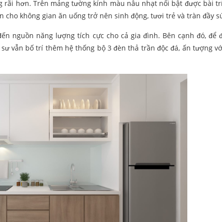
g rãi hơn. Trên mảng tường kính màu nâu nhạt nổi bật được bài tr
 cho không gian ăn uống trở nên sinh động, tươi trẻ và tràn đầy s
đến nguồn năng lượng tích cực cho cả gia đình. Bên cạnh đó, để
 sư vẫn bố trí thêm hệ thống bộ 3 đèn thả trần độc đá, ấn tượng v