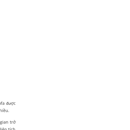
ofa được
hiều.
gian trở
iện tích