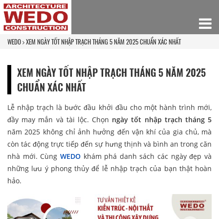
WEDO
XEM NGÀY TỐT NHẬP TRẠCH THÁNG 5 NĂM 2025 CHUẨN XÁC NHẤT
XEM NGÀY TỐT NHẬP TRẠCH THÁNG 5 NĂM 2025
CHUẨN XÁC NHẤT
Lễ nhập trạch là bước đầu khởi đầu cho một hành trình mới,
đầy may mắn và tài lộc. Chọn
ngày tốt nhập trạch tháng 5
năm 2025 không chỉ ảnh hưởng đến vận khí của gia chủ, mà
còn tác động trực tiếp đến sự hưng thịnh và bình an trong căn
nhà mới. Cùng
WEDO
khám phá danh sách các ngày đẹp và
những lưu ý phong thủy để lễ nhập trạch của bạn thật hoàn
hảo.