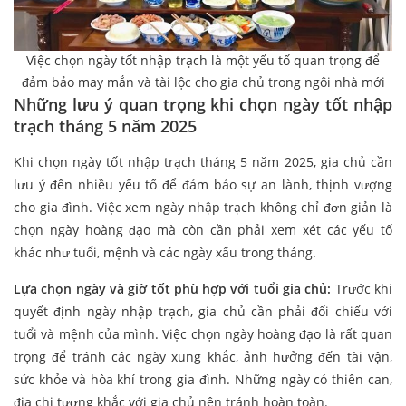
Việc chọn ngày tốt nhập trạch là một yếu tố quan trọng để
đảm bảo may mắn và tài lộc cho gia chủ trong ngôi nhà mới
Những lưu ý quan trọng khi chọn ngày tốt nhập
trạch tháng 5 năm 2025
Khi chọn ngày tốt nhập trạch tháng 5 năm 2025, gia chủ cần
lưu ý đến nhiều yếu tố để đảm bảo sự an lành, thịnh vượng
cho gia đình. Việc xem ngày nhập trạch không chỉ đơn giản là
chọn ngày hoàng đạo mà còn cần phải xem xét các yếu tố
khác như tuổi, mệnh và các ngày xấu trong tháng.
Lựa chọn ngày và giờ tốt phù hợp với tuổi gia chủ:
Trước khi
quyết định ngày nhập trạch, gia chủ cần phải đối chiếu với
tuổi và mệnh của mình. Việc chọn ngày hoàng đạo là rất quan
trọng để tránh các ngày xung khắc, ảnh hưởng đến tài vận,
sức khỏe và hòa khí trong gia đình. Những ngày có thiên can,
địa chi tương khắc với gia chủ nên tránh hoàn toàn.