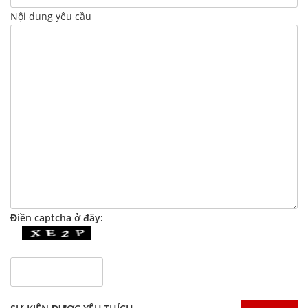
Nội dung yêu cầu
Điền captcha ở đây: