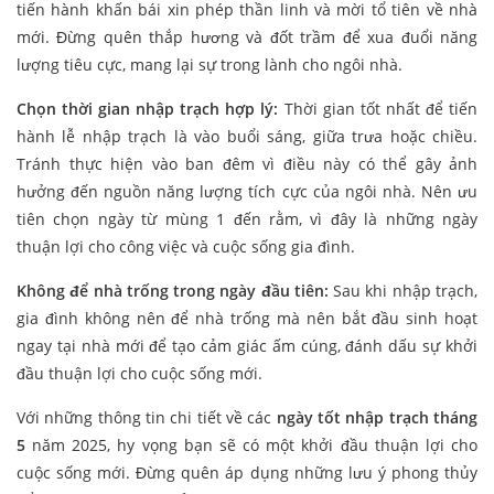
tiến hành khấn bái xin phép thần linh và mời tổ tiên về nhà
mới. Đừng quên thắp hương và đốt trầm để xua đuổi năng
lượng tiêu cực, mang lại sự trong lành cho ngôi nhà.
Chọn thời gian nhập trạch hợp lý:
Thời gian tốt nhất để tiến
hành lễ nhập trạch là vào buổi sáng, giữa trưa hoặc chiều.
Tránh thực hiện vào ban đêm vì điều này có thể gây ảnh
hưởng đến nguồn năng lượng tích cực của ngôi nhà. Nên ưu
tiên chọn ngày từ mùng 1 đến rằm, vì đây là những ngày
thuận lợi cho công việc và cuộc sống gia đình.
Không để nhà trống trong ngày đầu tiên:
Sau khi nhập trạch,
gia đình không nên để nhà trống mà nên bắt đầu sinh hoạt
ngay tại nhà mới để tạo cảm giác ấm cúng, đánh dấu sự khởi
đầu thuận lợi cho cuộc sống mới.
Với những thông tin chi tiết về các
ngày tốt nhập trạch tháng
5
năm 2025, hy vọng bạn sẽ có một khởi đầu thuận lợi cho
cuộc sống mới. Đừng quên áp dụng những lưu ý phong thủy