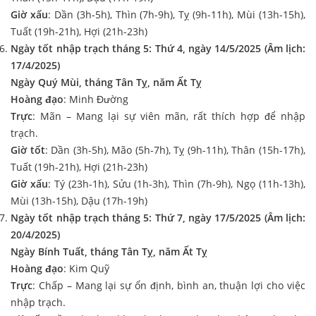
Giờ xấu
: Dần (3h-5h), Thìn (7h-9h), Tỵ (9h-11h), Mùi (13h-15h),
Tuất (19h-21h), Hợi (21h-23h)
Ngày tốt nhập trạch tháng 5: Thứ 4, ngày 14/5/2025 (Âm lịch:
17/4/2025)
Ngày Quý Mùi, tháng Tân Tỵ, năm Ất Tỵ
Hoàng đạo
: Minh Đường
Trực
: Mãn – Mang lại sự viên mãn, rất thích hợp để nhập
trạch.
Giờ tốt
: Dần (3h-5h), Mão (5h-7h), Tỵ (9h-11h), Thân (15h-17h),
Tuất (19h-21h), Hợi (21h-23h)
Giờ xấu
: Tý (23h-1h), Sửu (1h-3h), Thìn (7h-9h), Ngọ (11h-13h),
Mùi (13h-15h), Dậu (17h-19h)
Ngày tốt nhập trạch tháng 5: Thứ 7, ngày 17/5/2025 (Âm lịch:
20/4/2025)
Ngày Bính Tuất, tháng Tân Tỵ, năm Ất Tỵ
Hoàng đạo
: Kim Quỹ
Trực
: Chấp – Mang lại sự ổn định, bình an, thuận lợi cho việc
nhập trạch.