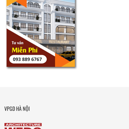
VPGD HÀ NỘI