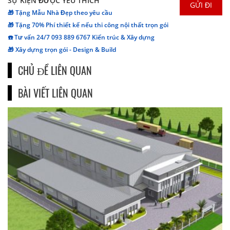
SỰ KIỆN ĐƯỢC YÊU THÍCH
🎁 Tặng Mẫu Nhà Đẹp theo yêu cầu
🎁 Tặng 70% Phí thiết kế nếu thi công nội thất trọn gói
☎️ Tư vấn 24/7 093 889 6767 Kiến trúc & Xây dựng
🎁 Xây dựng trọn gói - Design & Build
CHỦ ĐỀ LIÊN QUAN
BÀI VIẾT LIÊN QUAN