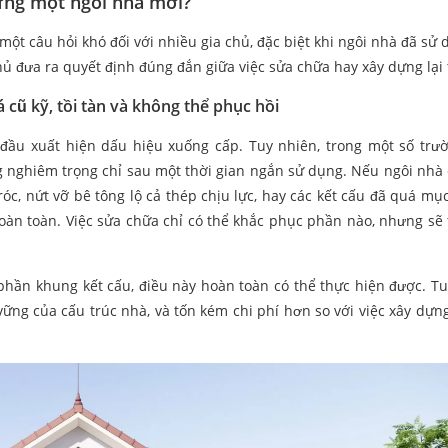
dựng một ngôi nhà mới?
 một câu hỏi khó đối với nhiều gia chủ, đặc biệt khi ngôi nhà đã sử
hủ đưa ra quyết định đúng đắn giữa việc sửa chữa hay xây dựng lại 
 cũ kỹ, tồi tàn và không thể phục hồi
đầu xuất hiện dấu hiệu xuống cấp. Tuy nhiên, trong một số trư
g nghiêm trọng chỉ sau một thời gian ngắn sử dụng. Nếu ngôi nhà
, nứt vỡ bê tông lộ cả thép chịu lực, hay các kết cấu đã quá mục 
 hoàn toàn. Việc sửa chữa chỉ có thể khắc phục phần nào, nhưng sẽ
phần khung kết cấu, điều này hoàn toàn có thể thực hiện được. Tu
ững của cấu trúc nhà, và tốn kém chi phí hơn so với việc xây dựng