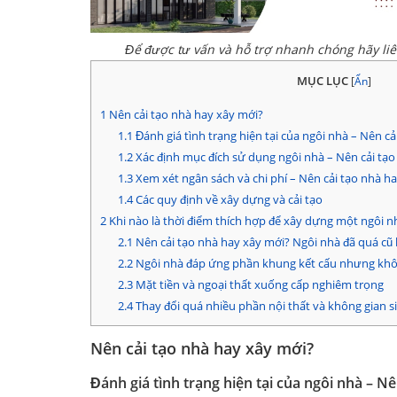
Để được tư vấn và hỗ trợ nhanh chóng hãy li
MỤC LỤC
[
Ẩn
]
1
Nên cải tạo nhà hay xây mới?
1.1
Đánh giá tình trạng hiện tại của ngôi nhà – Nên c
1.2
Xác định mục đích sử dụng ngôi nhà – Nên cải tạo
1.3
Xem xét ngân sách và chi phí – Nên cải tạo nhà h
1.4
Các quy định về xây dựng và cải tạo
2
Khi nào là thời điểm thích hợp để xây dựng một ngôi n
2.1
Nên cải tạo nhà hay xây mới? Ngôi nhà đã quá cũ k
2.2
Ngôi nhà đáp ứng phần khung kết cấu nhưng khô
2.3
Mặt tiền và ngoại thất xuống cấp nghiêm trọng
2.4
Thay đổi quá nhiều phần nội thất và không gian s
Nên cải tạo nhà hay xây mới?
Đánh giá tình trạng hiện tại của ngôi nhà – N