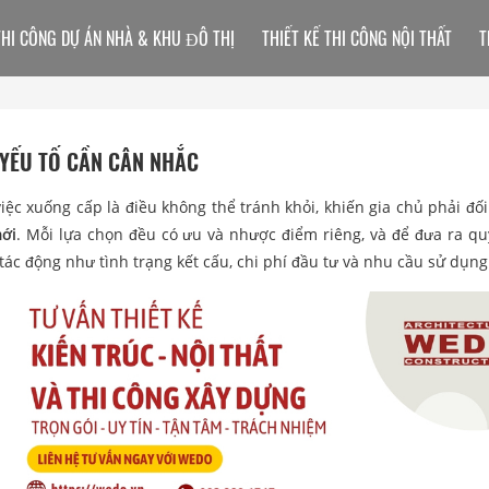
THI CÔNG DỰ ÁN NHÀ & KHU ĐÔ THỊ
THIẾT KẾ THI CÔNG NỘI THẤT
T
 YẾU TỐ CẦN CÂN NHẮC
ệc xuống cấp là điều không thể tránh khỏi, khiến gia chủ phải đối
mới
. Mỗi lựa chọn đều có ưu và nhược điểm riêng, và để đưa ra qu
tác động như tình trạng kết cấu, chi phí đầu tư và nhu cầu sử dụng