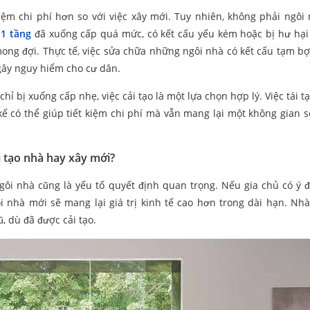
kiệm chi phí hơn so với việc xây mới. Tuy nhiên, không phải ngôi
 1 tầng
đã xuống cấp quá mức, có kết cấu yếu kém hoặc bị hư hạ
 mong đợi. Thực tế, việc sửa chữa những ngôi nhà có kết cấu tạm b
gây nguy hiểm cho cư dân.
ỉ bị xuống cấp nhẹ, việc cải tạo là một lựa chọn hợp lý. Việc tái t
kế có thể giúp tiết kiệm chi phí mà vẫn mang lại một không gian 
i tạo nhà hay xây mới?
ôi nhà cũng là yếu tố quyết định quan trọng. Nếu gia chủ có ý 
 nhà mới sẽ mang lại giá trị kinh tế cao hơn trong dài hạn. Nh
, dù đã được cải tạo.