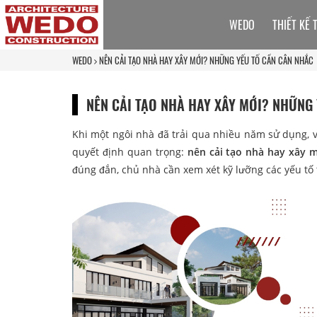
WEDO
THIẾT KẾ 
WEDO
NÊN CẢI TẠO NHÀ HAY XÂY MỚI? NHỮNG YẾU TỐ CẦN CÂN NHẮC
NÊN CẢI TẠO NHÀ HAY XÂY MỚI? NHỮNG
Khi một ngôi nhà đã trải qua nhiều năm sử dụng, vi
quyết định quan trọng:
nên cải tạo nhà hay xây 
đúng đắn, chủ nhà cần xem xét kỹ lưỡng các yếu tố 