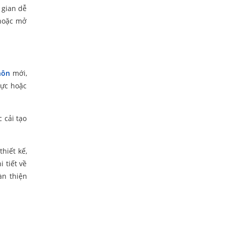
g gian dễ
 hoặc mở
hôn
mới,
vực hoặc
 cải tạo
hiết kế,
 tiết về
àn thiện