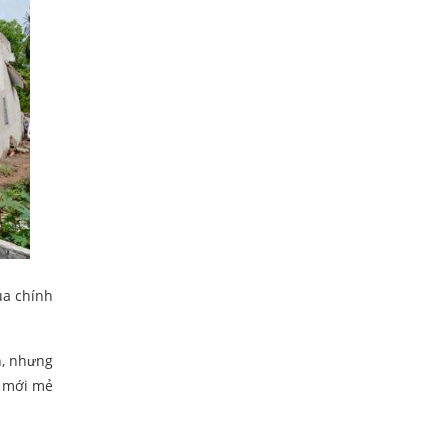
ủa chính
n, nhưng
n mới mẻ