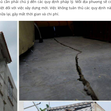
chủ cần phải chú ý đến các quy định pháp lý. Mỗi địa phương sẽ 
iệt đối với việc xây dựng mới. Việc không tuân thủ các quy định nà
ữa lại, gây mất thời gian và chi phí.