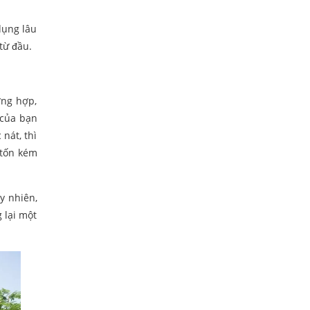
 dụng lâu
từ đầu.
ờng hợp,
 của bạn
nát, thì
 tốn kém
y nhiên,
 lại một