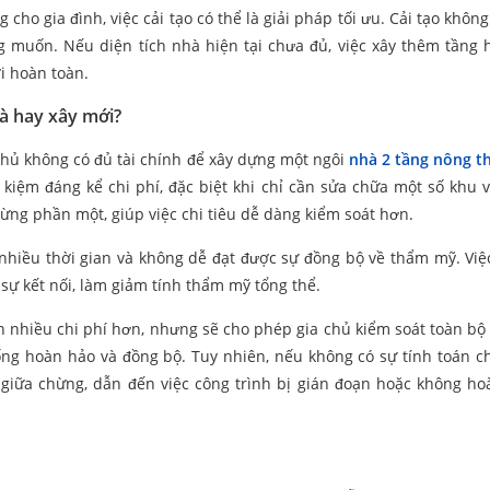
cho gia đình, việc cải tạo có thể là giải pháp tối ưu. Cải tạo khôn
g muốn. Nếu diện tích nhà hiện tại chưa đủ, việc xây thêm tầng
i hoàn toàn.
hà hay xây mới?
chủ không có đủ tài chính để xây dựng một ngôi
nhà 2 tầng nông t
ết kiệm đáng kể chi phí, đặc biệt khi chỉ cần sửa chữa một số khu 
n từng phần một, giúp việc chi tiêu dễ dàng kiểm soát hơn.
 nhiều thời gian và không dễ đạt được sự đồng bộ về thẩm mỹ. Việc
sự kết nối, làm giảm tính thẩm mỹ tổng thể.
n nhiều chi phí hơn, nhưng sẽ cho phép gia chủ kiểm soát toàn bộ t
ng hoàn hảo và đồng bộ. Tuy nhiên, nếu không có sự tính toán chi
 giữa chừng, dẫn đến việc công trình bị gián đoạn hoặc không ho