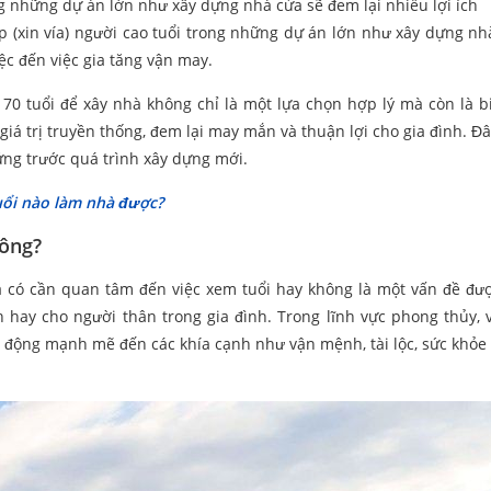
ong những dự án lớn như xây dựng nhà cửa sẽ đem lại nhiều lợi ích
p (xin vía) người cao tuổi trong những dự án lớn như xây dựng nh
iệc đến việc gia tăng vận may.
 70 tuổi để xây nhà không chỉ là một lựa chọn hợp lý mà còn là b
iá trị truyền thống, đem lại may mắn và thuận lợi cho gia đình. Đâ
ứng trước quá trình xây dựng mới.
ổi nào làm nhà được?
hông?
a có cần quan tâm đến việc xem tuổi hay không là một vấn đề đư
 hay cho người thân trong gia đình. Trong lĩnh vực phong thủy, v
ác động mạnh mẽ đến các khía cạnh như vận mệnh, tài lộc, sức khỏe