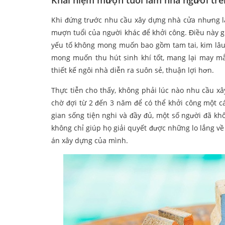
Khái niệm mượn tuổi làm nhà người trên
Khi đứng trước nhu cầu xây dựng nhà cửa nhưng lạ
mượn tuổi của người khác để khởi công. Điều này 
yếu tố không mong muốn bao gồm tam tai, kim lâu,
mong muốn thu hút sinh khí tốt, mang lại may mắ
thiết kế ngôi nhà diễn ra suôn sẻ, thuận lợi hơn.
Thực tiễn cho thấy, không phải lúc nào nhu cầu x
chờ đợi từ 2 đến 3 năm để có thể khởi công một 
gian sống tiện nghi và đầy đủ, một số người đã k
không chỉ giúp họ giải quyết được những lo lắng v
án xây dựng của mình.