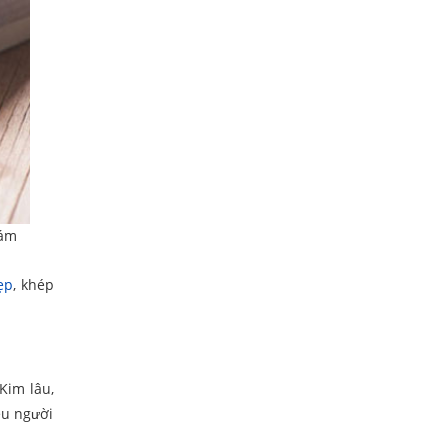
iám
ẹp
, khép
Kim lâu,
ều người