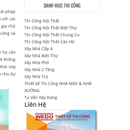
DANH MỤC THI CÔNG
iải pháp
 với các
Thi Công Nội Thất
 gia chủ
Thi Công Nội Thất Biệt Thự
 công và
Thi Công Nội Thất Chung Cư
Thi Công Nội Thất Căn Hộ
Xây Nhà Cấp 4
i họ cần
Xây Nhà Biệt Thự
ột không
Xây Nhà Phố
thái này
Xây Nhà 2 Tầng
m cho dự
Xây Nhà Trọ
Thiết kế Thi Công NHÀ MÁY & NHÀ
XƯỞNG
Tư Vấn Xây Dựng
Liên Hệ