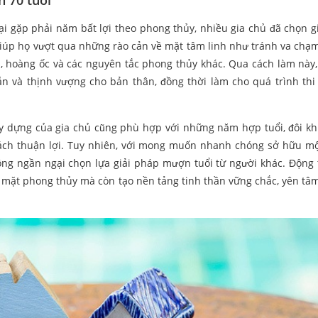
 70 tuổi
i gặp phải năm bất lợi theo phong thủy, nhiều gia chủ đã chọn g
giúp họ vượt qua những rào cản về mặt tâm linh như tránh va chạm
 hoàng ốc và các nguyên tắc phong thủy khác. Qua cách làm này,
n và thịnh vượng cho bản thân, đồng thời làm cho quá trình thi
ây dựng của gia chủ cũng phù hợp với những năm hợp tuổi, đôi kh
cách thuận lợi. Tuy nhiên, với mong muốn nhanh chóng sở hữu m
hông ngần ngại chọn lựa giải pháp mượn tuổi từ người khác. Động 
ề mặt phong thủy mà còn tạo nền tảng tinh thần vững chắc, yên tâ