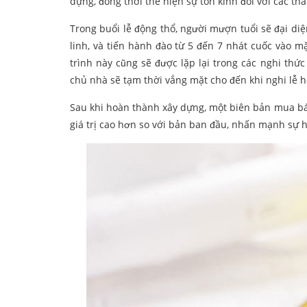
dựng, đồng thời thể hiện sự tôn kính đối với các thầ
Trong buổi lễ động thổ, người mượn tuổi sẽ đại di
linh, và tiến hành đào từ 5 đến 7 nhát cuốc vào mặ
trình này cũng sẽ được lặp lại trong các nghi thức 
chủ nhà sẽ tạm thời vắng mặt cho đến khi nghi lễ h
Sau khi hoàn thành xây dựng, một biên bản mua bán
giá trị cao hơn so với bản ban đầu, nhấn mạnh sự h