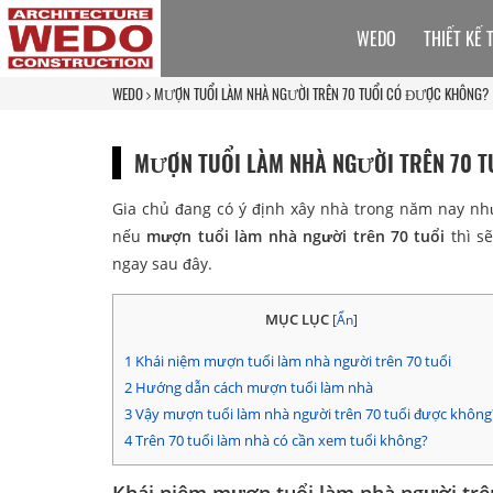
WEDO
THIẾT KẾ 
WEDO
MƯỢN TUỔI LÀM NHÀ NGƯỜI TRÊN 70 TUỔI CÓ ĐƯỢC KHÔNG?
MƯỢN TUỔI LÀM NHÀ NGƯỜI TRÊN 70 
Gia chủ đang có ý định xây nhà trong năm nay như
nếu
mượn tuổi làm nhà người trên 70 tuổi
thì s
ngay sau đây.
MỤC LỤC
[
Ẩn
]
1
Khái niệm mượn tuổi làm nhà người trên 70 tuổi
2
Hướng dẫn cách mượn tuổi làm nhà
3
Vậy mượn tuổi làm nhà người trên 70 tuổi được không
4
Trên 70 tuổi làm nhà có cần xem tuổi không?