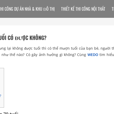
THI CÔNG DỰ ÁN NHÀ & KHU ĐÔ THỊ
THIẾT KẾ THI CÔNG NỘI THẤT
T
TUỔI CÓ ĐƯỢC KHÔNG?
ng lại không được tuổi thì có thể mượn tuổi của bạn bè, người t
ẽ như thế nào? Có gây ảnh hưởng gì không? Cùng
WEDO
tìm hiểu 
?