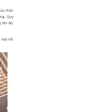
của thần
ông. Quy
 khi đó,
 này với