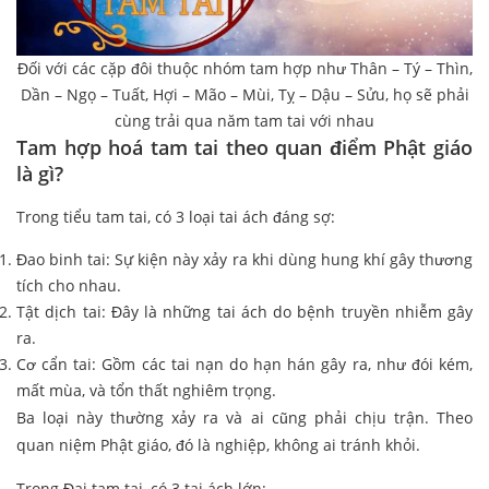
Đối với các cặp đôi thuộc nhóm tam hợp như Thân – Tý – Thìn,
Dần – Ngọ – Tuất, Hợi – Mão – Mùi, Tỵ – Dậu – Sửu, họ sẽ phải
cùng trải qua năm tam tai với nhau
Tam hợp hoá tam tai theo quan điểm Phật giáo
là gì?
Trong tiểu tam tai, có 3 loại tai ách đáng sợ:
Đao binh tai: Sự kiện này xảy ra khi dùng hung khí gây thương
tích cho nhau.
Tật dịch tai: Đây là những tai ách do bệnh truyền nhiễm gây
ra.
Cơ cẩn tai: Gồm các tai nạn do hạn hán gây ra, như đói kém,
mất mùa, và tổn thất nghiêm trọng.
Ba loại này thường xảy ra và ai cũng phải chịu trận. Theo
quan niệm Phật giáo, đó là nghiệp, không ai tránh khỏi.
Trong Đại tam tai, có 3 tai ách lớn: