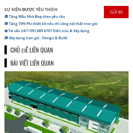
SỰ KIỆN ĐƯỢC YÊU THÍCH
🎁 Tặng Mẫu Nhà Đẹp theo yêu cầu
🎁 Tặng 70% Phí thiết kế nếu thi công nội thất trọn gói
☎️ Tư vấn 24/7 093 889 6767 Kiến trúc & Xây dựng
🎁 Xây dựng trọn gói - Design & Build
CHỦ ĐỀ LIÊN QUAN
BÀI VIẾT LIÊN QUAN