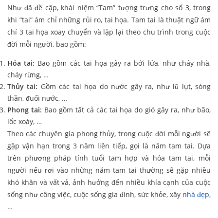
Như đã đề cập, khái niệm “Tam” tượng trưng cho số 3, trong
khi “tai” ám chỉ những rủi ro, tai họa. Tam tai là thuật ngữ ám
chỉ 3 tai họa xoay chuyển và lặp lại theo chu trình trong cuộc
đời mỗi người, bao gồm:
Hỏa tai:
Bao gồm các tai họa gây ra bởi lửa, như cháy nhà,
cháy rừng, …
Thủy tai:
Gồm các tai họa do nước gây ra, như lũ lụt, sóng
thần, đuối nước, …
Phong tai:
Bao gồm tất cả các tai họa do gió gây ra, như bão,
lốc xoáy, …
Theo các chuyên gia phong thủy, trong cuộc đời mỗi người sẽ
gặp vận hạn trong 3 năm liên tiếp, gọi là năm tam tai. Dựa
trên phương pháp tính tuổi tam hợp và hóa tam tai, mỗi
người nếu rơi vào những năm tam tai thường sẽ gặp nhiều
khó khăn và vất vả, ảnh hưởng đến nhiều khía cạnh của cuộc
sống như công việc, cuộc sống gia đình, sức khỏe, xây
nhà đẹp
,
…