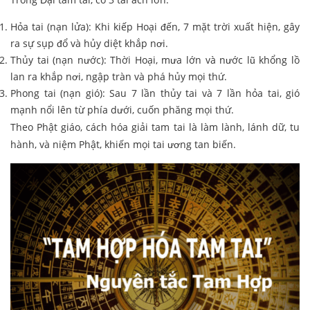
Hỏa tai (nạn lửa): Khi kiếp Hoại đến, 7 mặt trời xuất hiện, gây
ra sự sụp đổ và hủy diệt khắp nơi.
Thủy tai (nạn nước): Thời Hoại, mưa lớn và nước lũ khổng lồ
lan ra khắp nơi, ngập tràn và phá hủy mọi thứ.
Phong tai (nạn gió): Sau 7 lần thủy tai và 7 lần hỏa tai, gió
mạnh nổi lên từ phía dưới, cuốn phăng mọi thứ.
Theo Phật giáo, cách hóa giải tam tai là làm lành, lánh dữ, tu
hành, và niệm Phật, khiến mọi tai ương tan biến.