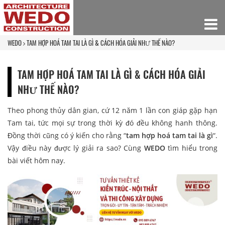
WEDO
TAM HỢP HOÁ TAM TAI LÀ GÌ & CÁCH HÓA GIẢI NHƯ THẾ NÀO?
TAM HỢP HOÁ TAM TAI LÀ GÌ & CÁCH HÓA GIẢI
NHƯ THẾ NÀO?
Theo phong thủy dân gian, cứ 12 năm 1 lần con giáp gặp hạn
Tam tai, tức mọi sự trong thời kỳ đó đều không hanh thông.
Đồng thời cũng có ý kiến cho rằng “
tam hợp hoá tam tai là gì
“.
Vậy điều này được lý giải ra sao? Cùng
WEDO
tìm hiểu trong
bài viết hôm nay.