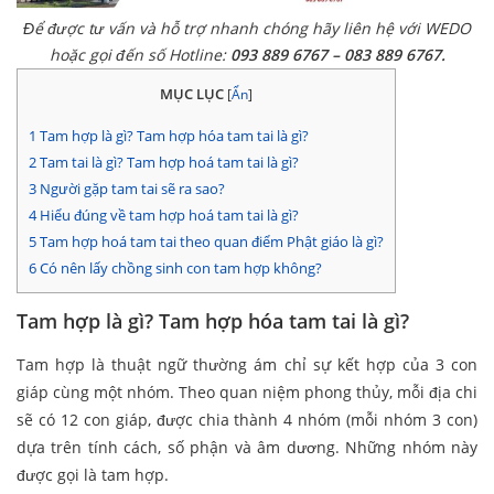
Để được tư vấn và hỗ trợ nhanh chóng hãy liên hệ với WEDO
hoặc gọi đến số Hotline:
093 889 6767 – 083 889 6767.
MỤC LỤC
[
Ẩn
]
1
Tam hợp là gì? Tam hợp hóa tam tai là gì?
2
Tam tai là gì? Tam hợp hoá tam tai là gì?
3
Người gặp tam tai sẽ ra sao?
4
Hiểu đúng về tam hợp hoá tam tai là gì?
5
Tam hợp hoá tam tai theo quan điểm Phật giáo là gì?
6
Có nên lấy chồng sinh con tam hợp không?
Tam hợp là gì? Tam hợp hóa tam tai là gì?
Tam hợp là thuật ngữ thường ám chỉ sự kết hợp của 3 con
giáp cùng một nhóm. Theo quan niệm phong thủy, mỗi địa chi
sẽ có 12 con giáp, được chia thành 4 nhóm (mỗi nhóm 3 con)
dựa trên tính cách, số phận và âm dương. Những nhóm này
được gọi là tam hợp.