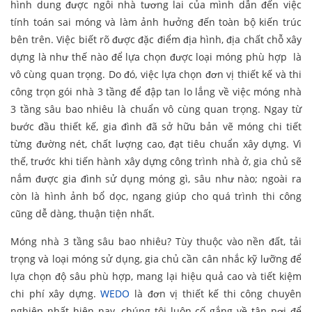
hình dung được ngôi nhà tương lai của mình dẫn đến việc
tính toán sai móng và làm ảnh hưởng đến toàn bộ kiến trúc
bên trên. Việc biết rõ được đặc điểm địa hình, địa chất chỗ xây
dựng là như thế nào để lựa chọn được loại móng phù hợp là
vô cùng quan trọng. Do đó, việc lựa chọn đơn vị thiết kế và thi
công trọn gói nhà 3 tầng để đập tan lo lắng về việc móng nhà
3 tầng sâu bao nhiêu là chuẩn vô cùng quan trọng. Ngay từ
bước đầu thiết kế, gia đình đã sở hữu bản vẽ móng chi tiết
từng đường nét, chất lượng cao, đạt tiêu chuẩn xây dựng. Vì
thế, trước khi tiến hành xây dựng công trình nhà ở, gia chủ sẽ
nắm được gia đình sử dụng móng gì, sâu như nào; ngoài ra
còn là hình ảnh bổ dọc, ngang giúp cho quá trình thi công
cũng dễ dàng, thuận tiện nhất.
Móng nhà 3 tầng sâu bao nhiêu? Tùy thuộc vào nền đất, tải
trọng và loại móng sử dụng, gia chủ cần cân nhắc kỹ lưỡng để
lựa chọn độ sâu phù hợp, mang lại hiệu quả cao và tiết kiệm
chi phí xây dựng.
WEDO
là đơn vị thiết kế thi công chuyên
nghiệp nhất hiện nay, chúng tôi luôn cố gắng về tận nơi để