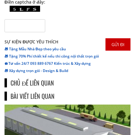
Điền captcha ở đây:
SỰ KIỆN ĐƯỢC YÊU THÍCH
🎁 Tặng Mẫu Nhà Đẹp theo yêu cầu
🎁 Tặng 70% Phí thiết kế nếu thi công nội thất trọn gói
☎️ Tư vấn 24/7 093 889 6767 Kiến trúc & Xây dựng
🎁 Xây dựng trọn gói - Design & Build
CHỦ ĐỀ LIÊN QUAN
BÀI VIẾT LIÊN QUAN