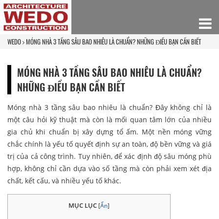
WEDO
MÓNG NHÀ 3 TẦNG SÂU BAO NHIÊU LÀ CHUẨN? NHỮNG ĐIỀU BẠN CẦN BIẾT
MÓNG NHÀ 3 TẦNG SÂU BAO NHIÊU LÀ CHUẨN?
NHỮNG ĐIỀU BẠN CẦN BIẾT
Móng nhà 3 tầng sâu bao nhiêu là chuẩn? Đây không chỉ là
một câu hỏi kỹ thuật mà còn là mối quan tâm lớn của nhiều
gia chủ khi chuẩn bị xây dựng tổ ấm. Một nền móng vững
chắc chính là yếu tố quyết định sự an toàn, độ bền vững và giá
trị của cả công trình. Tuy nhiên, để xác định độ sâu móng phù
hợp, không chỉ cần dựa vào số tầng mà còn phải xem xét địa
chất, kết cấu, và nhiều yếu tố khác.
MỤC LỤC
[
Ẩn
]