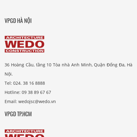
VPGD HÀ NỘI
36 Hoàng Cầu, tầng 10 Tòa nhà Anh Minh, Quận Đống Đa, Hà
Nội.
Tel: 024. 38 16 8888
Hotline: 09 38 89 67 67
Email: wedojsc@wedo.vn
VPGD TP.HCM