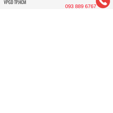
VPGD TP.HCM
561 Điện Biên Phủ, Tầng 8 Pearl Plaza, P. 25, Quận Bình
Thạnh, Tp. HCM.
Hotline: 08 38 89 67 67
Email: wedojsc@wedo.vn
THIẾT KẾ
Nhà Cấp 4 Mái Thái
Mẫu Nhà Cấp 4 Có Gác Lửng
Nhà Cấp 4 Nông Thôn
Nhà 2 Tầng Mái Thái
Mẫu Nhà 2 Tầng Nông Thôn