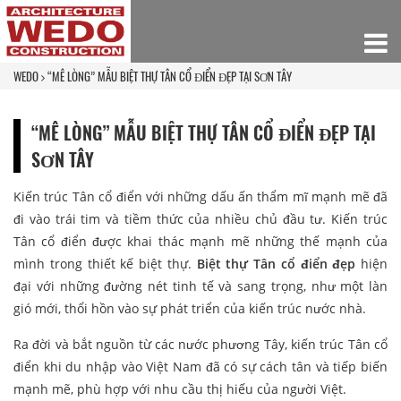
WEDO
“MÊ LÒNG” MẪU BIỆT THỰ TÂN CỔ ĐIỂN ĐẸP TẠI SƠN TÂY
“MÊ LÒNG” MẪU BIỆT THỰ TÂN CỔ ĐIỂN ĐẸP TẠI
SƠN TÂY
Kiến trúc Tân cổ điển với những dấu ấn thẩm mĩ mạnh mẽ đã
đi vào trái tim và tiềm thức của nhiều chủ đầu tư. Kiến trúc
Tân cổ điển được khai thác mạnh mẽ những thế mạnh của
mình trong thiết kế biệt thự.
Biệt thự Tân cổ điển đẹp
hiện
đại với những đường nét tinh tế và sang trọng, như một làn
gió mới, thổi hồn vào sự phát triển của kiến trúc nước nhà.
Ra đời và bắt nguồn từ các nước phương Tây, kiến trúc Tân cổ
điển khi du nhập vào Việt Nam đã có sự cách tân và tiếp biến
mạnh mẽ, phù hợp với nhu cầu thị hiếu của người Việt.