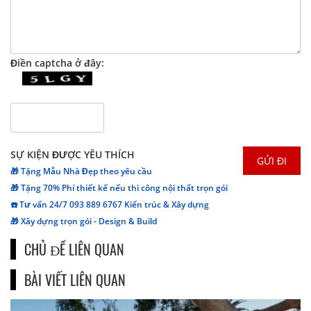
Điền captcha ở đây:
SỰ KIỆN ĐƯỢC YÊU THÍCH
🎁 Tặng Mẫu Nhà Đẹp theo yêu cầu
🎁 Tặng 70% Phí thiết kế nếu thi công nội thất trọn gói
☎️ Tư vấn 24/7 093 889 6767 Kiến trúc & Xây dựng
🎁 Xây dựng trọn gói - Design & Build
CHỦ ĐỀ LIÊN QUAN
BÀI VIẾT LIÊN QUAN