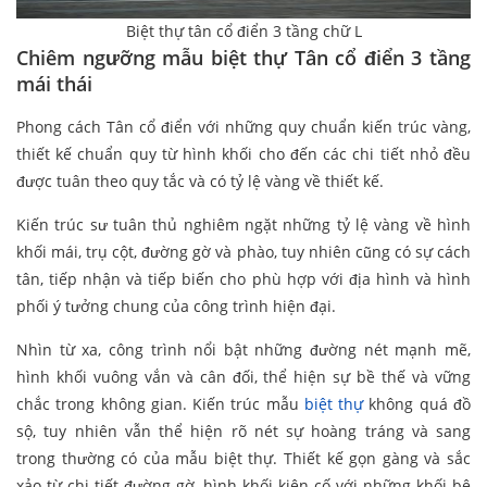
Biệt thự tân cổ điển 3 tầng chữ L
Chiêm ngưỡng mẫu biệt thự Tân cổ điển 3 tầng
mái thái
Phong cách Tân cổ điển với những quy chuẩn kiến trúc vàng,
thiết kế chuẩn quy từ hình khối cho đến các chi tiết nhỏ đều
được tuân theo quy tắc và có tỷ lệ vàng về thiết kế.
Kiến trúc sư tuân thủ nghiêm ngặt những tỷ lệ vàng về hình
khối mái, trụ cột, đường gờ và phào, tuy nhiên cũng có sự cách
tân, tiếp nhận và tiếp biến cho phù hợp với địa hình và hình
phối ý tưởng chung của công trình hiện đại.
Nhìn từ xa, công trình nổi bật những đường nét mạnh mẽ,
hình khối vuông vắn và cân đối, thể hiện sự bề thế và vững
chắc trong không gian. Kiến trúc mẫu
biệt thự
không quá đồ
sộ, tuy nhiên vẫn thể hiện rõ nét sự hoàng tráng và sang
trong thường có của mẫu biệt thự. Thiết kế gọn gàng và sắc
xảo từ chi tiết đường gờ, hình khối kiên cố với những khối bê