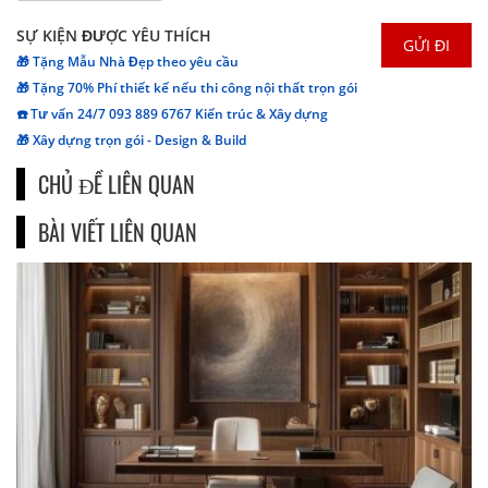
SỰ KIỆN ĐƯỢC YÊU THÍCH
🎁 Tặng Mẫu Nhà Đẹp theo yêu cầu
🎁 Tặng 70% Phí thiết kế nếu thi công nội thất trọn gói
☎️ Tư vấn 24/7 093 889 6767 Kiến trúc & Xây dựng
🎁 Xây dựng trọn gói - Design & Build
CHỦ ĐỀ LIÊN QUAN
BÀI VIẾT LIÊN QUAN