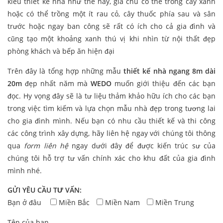
kiểu thiết kế nhà như thế này, gia chủ có thể trồng cây xanh
hoặc có thể trồng một ít rau cỏ, cây thuốc phía sau và sân
trước hoặc ngay ban công sẽ rất có ích cho cả gia đình và
cũng tạo một khoảng xanh thú vị khi nhìn từ nội thất đẹp
phòng khách và bếp ăn hiện đại
Trên đây là tổng hợp những mẫu
thiết kế nhà ngang 8m dài
20m
đẹp nhất năm mà
WEDO
muốn giới thiệu đến các bạn
đọc. Hy vọng đây sẽ là tư liệu thảm khảo hữu ích cho các bạn
trong việc tìm kiếm và lựa chọn mẫu nhà đẹp trong tương lai
cho gia đình mình. Nếu bạn có nhu cầu thiết kế và thi công
các công trình xây dựng, hãy liên hệ ngay với chúng tôi thông
qua
form liên hệ
ngay dưới đây để được kiến trúc sư của
chúng tôi hỗ trợ tư vấn chính xác cho khu đất của gia đình
mình nhé.
GỬI YÊU CẦU TƯ VẤN:
Bạn ở đâu
Miền Bắc
Miền Nam
Miền Trung
Tên của bạn