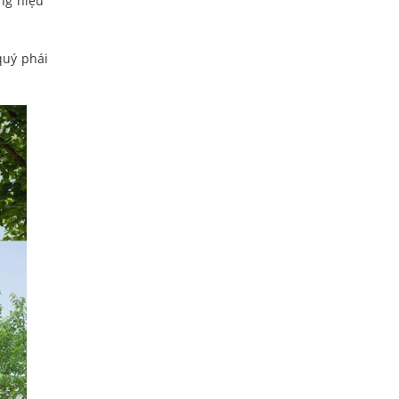
ng hiệu”
quý phái