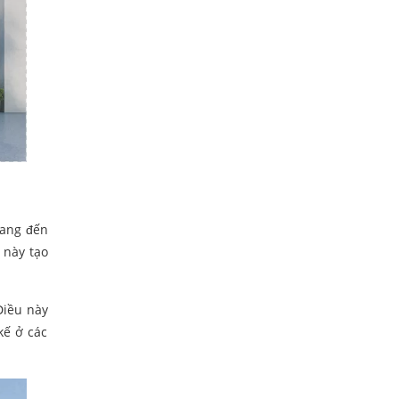
mang đến
 này tạo
Điều này
kế ở các