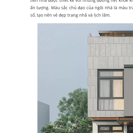
tiền nhà được thiết kế với những đường nét khỏe kh
ấn tượng. Màu sắc chủ đạo của ngôi nhà là màu tr
sổ, tạo nên vẻ đẹp trang nhã và lịch lãm.