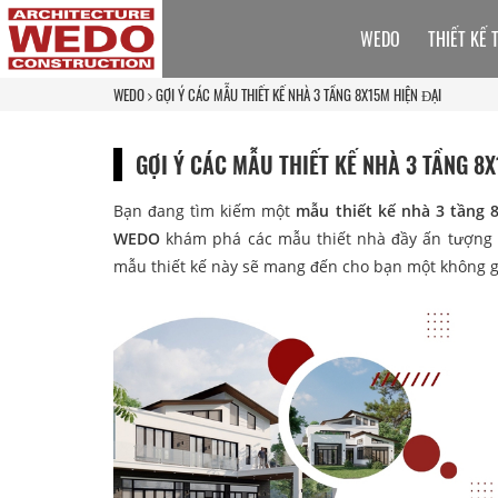
WEDO
THIẾT KẾ 
WEDO
GỢI Ý CÁC MẪU THIẾT KẾ NHÀ 3 TẦNG 8X15M HIỆN ĐẠI
GỢI Ý CÁC MẪU THIẾT KẾ NHÀ 3 TẦNG 8
Bạn đang tìm kiếm một
mẫu thiết kế nhà 3 tầng
WEDO
khám phá các mẫu thiết nhà đầy ấn tượng nà
mẫu thiết kế này sẽ mang đến cho bạn một không g