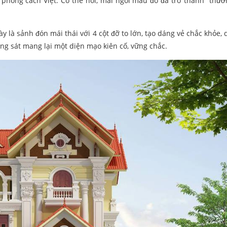
phong cách Việt. Có thể nói, mái ngói màu đỏ đã trở thành “thươ
y là sảnh đón mái thái với 4 cột đỡ to lớn, tạo dáng vẻ chắc khỏe, 
ổng sát mang lại một diện mạo kiên cố, vững chắc.