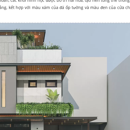
oắn, các khối hình học được bố trí hài hòa, tạo nên tổng thể thống
ắng, kết hợp với màu xám của đá ốp tường và màu đen của cửa ch