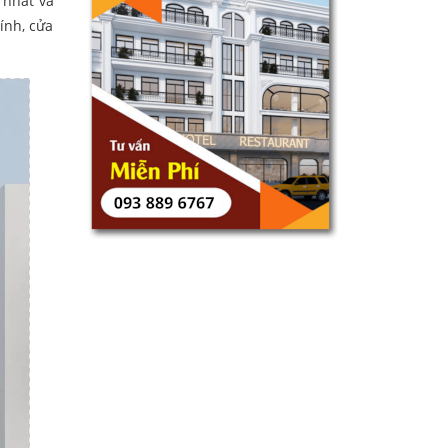
 nhất và
ính, cửa