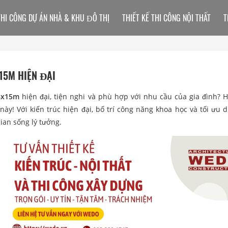
THI CÔNG DỰ ÁN NHÀ & KHU ĐÔ THỊ
THIẾT KẾ THI CÔNG NỘI THẤT
T
X15M HIỆN ĐẠI
 8x15m
hiện đại, tiện nghi và phù hợp với nhu cầu của gia đình? 
y! Với kiến trúc hiện đại, bố trí công năng khoa học và tối ưu di
ian sống lý tưởng.