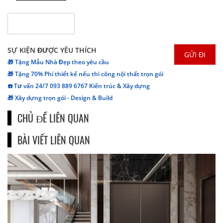
SỰ KIỆN ĐƯỢC YÊU THÍCH
🎁 Tặng Mẫu Nhà Đẹp theo yêu cầu
🎁 Tặng 70% Phí thiết kế nếu thi công nội thất trọn gói
☎️ Tư vấn 24/7 093 889 6767 Kiến trúc & Xây dựng
🎁 Xây dựng trọn gói - Design & Build
CHỦ ĐỀ LIÊN QUAN
BÀI VIẾT LIÊN QUAN