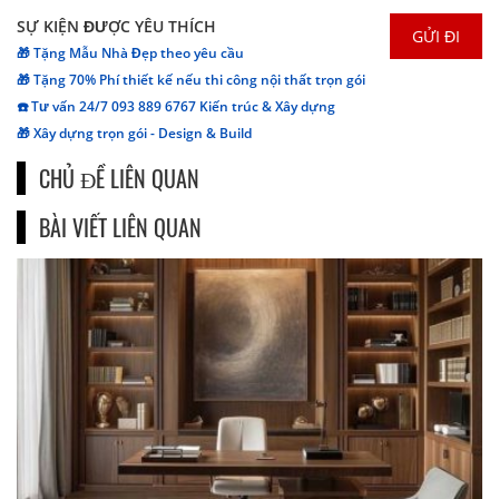
SỰ KIỆN ĐƯỢC YÊU THÍCH
🎁 Tặng Mẫu Nhà Đẹp theo yêu cầu
🎁 Tặng 70% Phí thiết kế nếu thi công nội thất trọn gói
☎️ Tư vấn 24/7 093 889 6767 Kiến trúc & Xây dựng
🎁 Xây dựng trọn gói - Design & Build
CHỦ ĐỀ LIÊN QUAN
BÀI VIẾT LIÊN QUAN