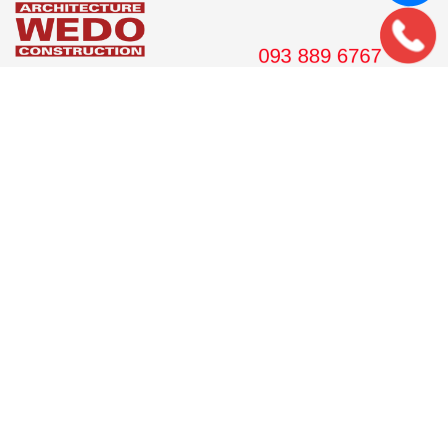
36 Hoàng Cầu, tầng 10 Tòa nhà Anh Minh, Quận Đống Đa, Hà
Nội.
Tel: 024. 38 16 8888
Hotline: 09 38 89 67 67
Email: wedojsc@wedo.vn
VPGD TP.HCM
561 Điện Biên Phủ, Tầng 8 Pearl Plaza, P. 25, Quận Bình
Thạnh, Tp. HCM.