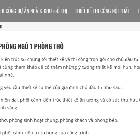
THI CÔNG DỰ ÁN NHÀ & KHU ĐÔ THỊ
THIẾT KẾ THI CÔNG NỘI THẤT
T
HỜ
 PHÒNG NGỦ 1 PHÒNG THỜ
kiến trúc sư chúng tôi thiết kế và thi công trọn gói cho chủ đầu tư
ả cùng tham khảo để có thêm những ý tưởng thiết kế mới hơn, ho
ai nhé.
 yêu cầu thiết kế cụ thể của gia đình chủ đầu tư như sau:
 hiện đại, phối cảnh kiến trúc thiết kế ấn tượng và có sức thu hút,
ánh sáng.
 thờ, phòng sinh hoạt chung, phòng khách và phòng bếp.
i phối cảnh kiến trúc chung của công trình.