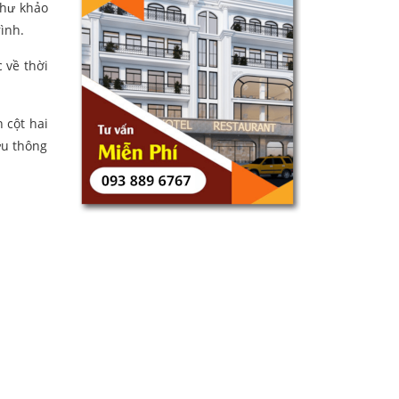
như khảo
ình.
 về thời
 cột hai
ưu thông