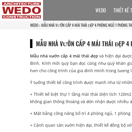
WEDO
THIẾT KẾ 
WEDO
MẪU NHÀ VƯỜN CẤP 4 MÁI THÁI ĐẸP 4 PHÒNG NGỦ 1 PHÒNG T
MẪU NHÀ VƯỜN CẤP 4 MÁI THÁI ĐẸP 4
Mẫu nhà vườn cấp 4 mái thái đẹp
và hiện đại được 
Bình. Kính mời quý bạn đọc cũng như quý khán gi
hơn cho công trình của gia đình mình trong tương l
Ý tưởng thiết kế công trình được manh nha từ những
+ Thiết kế biệt thự 1 tầng mái thái diện tích 120m2
không gian thông thoáng và đón nhận được nhiều 
+ Mặt bằng công năng bố trí 4 phòng ngủ, 1 phòng
+ Cảnh quan sân vườn hiện đại, thiết kế đồng bộ vớ