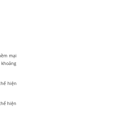
 mềm mại
à khoảng
chế hiện
thể hiện