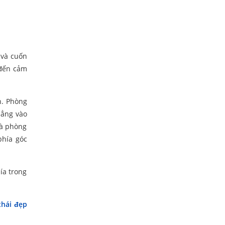
 và cuốn
 đến cảm
h. Phòng
hẳng vào
và phòng
phía góc
ía trong
thái đẹp