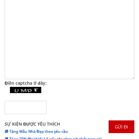
Điền captcha ở đây:
SỰ KIỆN ĐƯỢC YÊU THÍCH
🎁 Tặng Mẫu Nhà Đẹp theo yêu cầu
🎁 Tặng 70% Phí thiết kế nếu thi công nội thất trọn gói