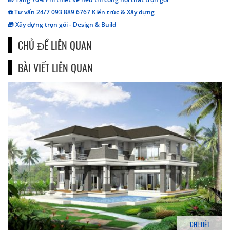
☎️ Tư vấn 24/7 093 889 6767 Kiến trúc & Xây dựng
🎁 Xây dựng trọn gói - Design & Build
CHỦ ĐỀ LIÊN QUAN
BÀI VIẾT LIÊN QUAN
CHI TIẾT