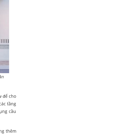
ận
ư để cho
các tầng
dụng cầu
ông thêm