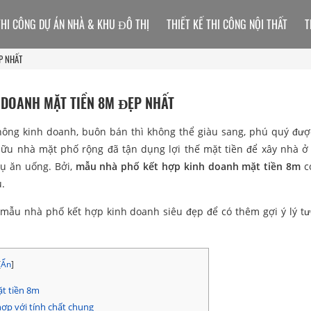
THI CÔNG DỰ ÁN NHÀ & KHU ĐÔ THỊ
THIẾT KẾ THI CÔNG NỘI THẤT
T
P NHẤT
 DOANH MẶT TIỀN 8M ĐẸP NHẤT
không kinh doanh, buôn bán thì không thể giàu sang, phú quý đư
ữu nhà mặt phố rộng đã tận dụng lợi thế mặt tiền để xây nhà ở
vụ ăn uống. Bởi,
mẫu nhà phố kết hợp kinh doanh mặt tiền 8m
c
.
mẫu nhà phố kết hợp kinh doanh siêu đẹp để có thêm gợi ý lý t
[
Ẩn
]
t tiền 8m
ợp với tính chất chung