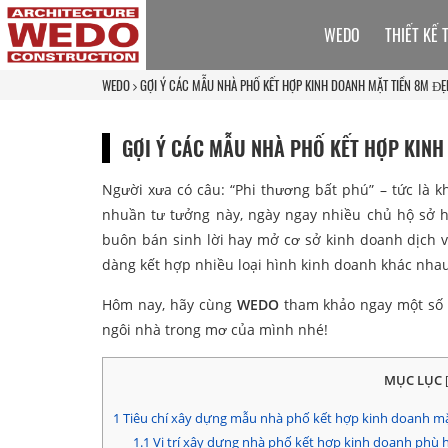
WEDO
THIẾT KẾ 
WEDO
GỢI Ý CÁC MẪU NHÀ PHỐ KẾT HỢP KINH DOANH MẶT TIỀN 8M ĐẸ
GỢI Ý CÁC MẪU NHÀ PHỐ KẾT HỢP KINH
Người xưa có câu: “Phi thương bất phú” – tức là 
nhuần tư tưởng này, ngày ngay nhiều chủ hộ sở h
buôn bán sinh lời hay mở cơ sở kinh doanh dịch 
dàng kết hợp nhiều loại hình kinh doanh khác nhau
Hôm nay, hãy cùng
WEDO
tham khảo ngay một số 
ngôi nhà trong mơ của mình nhé!
MỤC LỤC
1
Tiêu chí xây dựng mẫu nhà phố kết hợp kinh doanh mặ
1.1
Vị trí xây dựng nhà phố kết hợp kinh doanh phù h