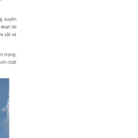
ng xuyên
đoạt tài
a sắt và
n trọng,
anh chất