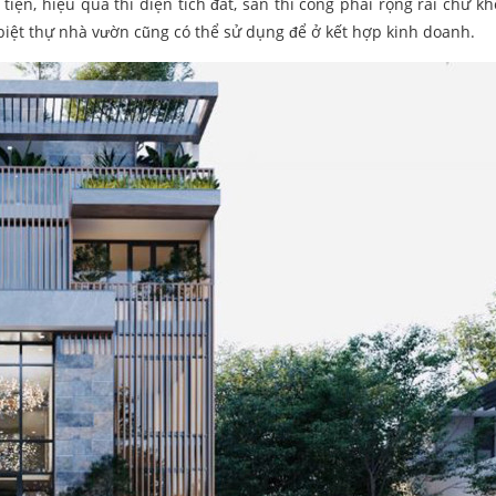
iện, hiệu quả thì diện tích đất, sàn thi công phải rộng rãi chứ k
biệt thự nhà vườn cũng có thể sử dụng để ở kết hợp kinh doanh.