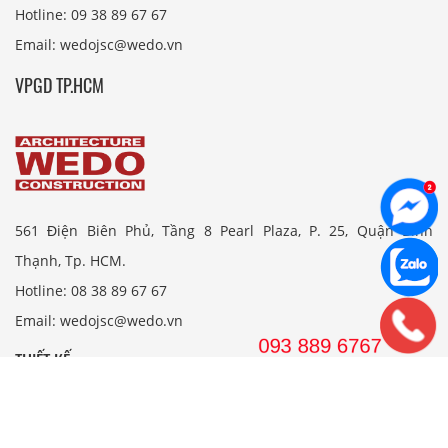
Hotline: 09 38 89 67 67
Email: wedojsc@wedo.vn
VPGD TP.HCM
561 Điện Biên Phủ, Tầng 8 Pearl Plaza, P. 25, Quận Bình
Thạnh, Tp. HCM.
Hotline: 08 38 89 67 67
Email: wedojsc@wedo.vn
THIẾT KẾ
Nhà Cấp 4 Mái Thái
Mẫu Nhà Cấp 4 Có Gác Lửng