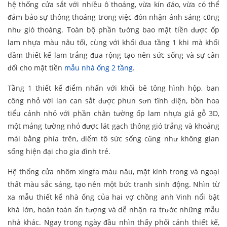
hệ thống cửa sắt với nhiều ô thoáng, vừa kín đáo, vừa có thể
đảm bảo sự thông thoáng trong việc đón nhận ánh sáng cũng
như gió thoáng. Toàn bộ phần tường bao mặt tiền được ốp
lam nhựa màu nâu tối, cùng với khối đua tầng 1 khi mà khối
dầm thiết kế lam trắng đua rộng tạo nên sức sống và sự cân
đối cho mặt tiền
mẫu nhà ống 2 tầng
.
Tầng 1 thiết kế điểm nhấn với khối bê tông hình hộp, ban
công nhỏ với lan can sắt được phun sơn tĩnh điện, bồn hoa
tiểu cảnh nhỏ với phần chân tường ốp lam nhựa giả gỗ 3D,
một mảng tường nhỏ được lát gạch thông gió trắng và khoảng
mái bằng phía trên, điểm tô sức sống cũng như không gian
sống hiện đại cho gia đình trẻ.
Hệ thống cửa nhôm xingfa màu nâu, mặt kính trong và ngoại
thất màu sắc sáng, tạo nên một bức tranh sinh động. Nhìn từ
xa mẫu thiết kế nhà ống của hai vợ chồng anh Vinh nổi bật
khá lớn, hoàn toàn ấn tượng và dễ nhận ra trước những mẫu
nhà khác. Ngay trong ngày đầu nhìn thấy phối cảnh thiết kế,