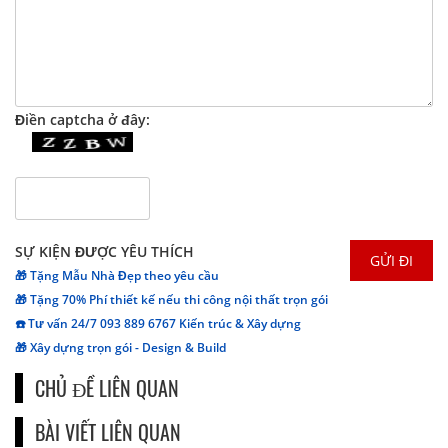
Điền captcha ở đây:
SỰ KIỆN ĐƯỢC YÊU THÍCH
🎁 Tặng Mẫu Nhà Đẹp theo yêu cầu
🎁 Tặng 70% Phí thiết kế nếu thi công nội thất trọn gói
☎️ Tư vấn 24/7 093 889 6767 Kiến trúc & Xây dựng
🎁 Xây dựng trọn gói - Design & Build
CHỦ ĐỀ LIÊN QUAN
BÀI VIẾT LIÊN QUAN