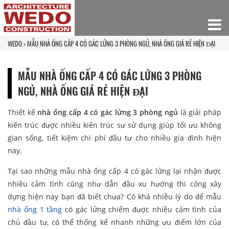
WEDO
MẪU NHÀ ỐNG CẤP 4 CÓ GÁC LỬNG 3 PHÒNG NGỦ, NHÀ ỐNG GIÁ RẺ HIỆN ĐẠI
MẪU NHÀ ỐNG CẤP 4 CÓ GÁC LỬNG 3 PHÒNG
NGỦ, NHÀ ỐNG GIÁ RẺ HIỆN ĐẠI
Thiết kế
nhà ống cấp 4 có gác lửng 3 phòng ngủ
là giải pháp
kiến trúc được nhiều kiến trúc sư sử dụng giúp tối ưu không
gian sống, tiết kiệm chi phí đầu tư cho nhiều gia đình hiện
nay.
Tại sao những mẫu nhà ống cấp 4 có gác lửng lại nhận được
nhiều cảm tình cũng như dẫn đầu xu hướng thi công xây
dựng hiện nay bạn đã biết chưa? Có khá nhiều lý do để mẫu
nhà ống 1 tầng
có gác lửng chiếm được nhiều cảm tình của
chủ đầu tư, có thể thống kế nhanh những ưu điểm lớn của