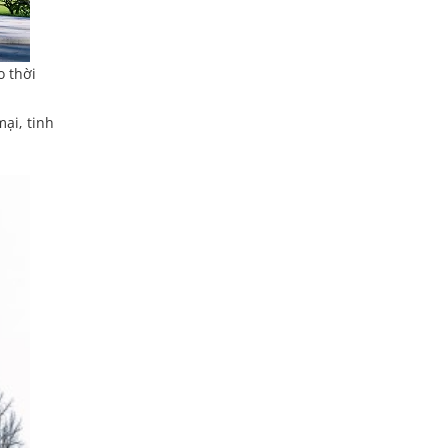
o thời
ại, tinh