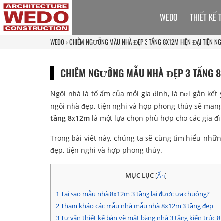
WEDO
THIẾT KẾ 
WEDO
CHIÊM NGƯỠNG MẪU NHÀ ĐẸP 3 TẦNG 8X12M HIỆN ĐẠI TIỆN NG
CHIÊM NGƯỠNG MẪU NHÀ ĐẸP 3 TẦNG 8X
Ngôi nhà là tổ ấm của mỗi gia đình, là nơi gắn kế
ngôi nhà đẹp, tiện nghi và hợp phong thủy sẽ mang
tầng 8x12m
là một lựa chọn phù hợp cho các gia đ
Trong bài viết này, chúng ta sẽ cùng tìm hiểu nhữ
đẹp, tiện nghi và hợp phong thủy.
MỤC LỤC
[
Ẩn
]
1
Tại sao mẫu nhà 8x12m 3 tầng lại được ưa chuộng?
2
Tham khảo các mẫu nhà mẫu nhà 8x12m 3 tầng đẹp
3
Tư vấn thiết kế bản vẽ mặt bằng nhà 3 tầng kiến trúc