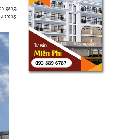
ọn gàng,
u trắng,