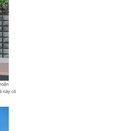
khoắn
à này có