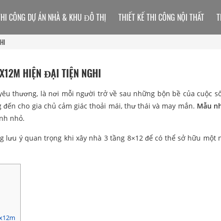
THI CÔNG DỰ ÁN NHÀ & KHU ĐÔ THỊ
THIẾT KẾ THI CÔNG NỘI THẤT
T
HI
12M HIỆN ĐẠI TIỆN NGHI
t yêu thương, là nơi mỗi người trở về sau những bộn bề của cuộc s
 đến cho gia chủ cảm giác thoải mái, thư thái và may mắn.
Mẫu nh
ình nhỏ.
ng lưu ý quan trọng khi xây nhà 3 tầng 8×12 để có thể sở hữu một 
 8x12m