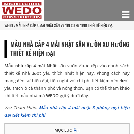
WEDO
MẪU NHÀ CẤP 4 MÁI NHẬT SÂN VƯỜN XU HƯỚNG THIẾT KẾ HIỆN ĐẠI
MẪU NHÀ CẤP 4 MÁI NHẬT SÂN VƯỜN XU HƯỚNG
THIẾT KẾ HIỆN ĐẠI
Mẫu nhà cấp 4 mái Nhật
sân vườn được xếp vào danh sách
thiết kế nhà được yêu thích nhất hiện nay. Phong cách này
mang đến sự hiện đại, tiện nghi với chi phí tiết kiệm nên được
yêu thích ở cả thành phố và nông thôn. Bạn có thể tham khảo
chi tiết mẫu nhà mà
WEDO
gợi ý dưới đây.
>>> Tham khảo
:
Mẫu nhà cấp 4 mái nhật 3 phòng ngủ hiện
đại tiết kiệm chi phí
MỤC LỤC
[
Ẩn
]