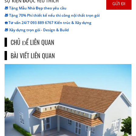
SỰ KIỆN ĐƯỢC YÊU THÍCH
🎁 Tặng Mẫu Nhà Đẹp theo yêu cầu
🎁 Tặng 70% Phí thiết kế nếu thi công nội thất trọn gói
☎️ Tư vấn 24/7 093 889 6767 Kiến trúc & Xây dựng
🎁 Xây dựng trọn gói - Design & Build
CHỦ ĐỀ LIÊN QUAN
BÀI VIẾT LIÊN QUAN