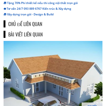
🎁 Tặng 70% Phí thiết kế nếu thi công nội thất trọn gói
☎️ Tư vấn 24/7 093 889 6767 Kiến trúc & Xây dựng
🎁 Xây dựng trọn gói - Design & Build
CHỦ ĐỀ LIÊN QUAN
BÀI VIẾT LIÊN QUAN