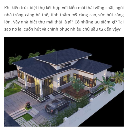
Khi kiến trúc biệt thự kết hợp với kiểu mái thái vững chãi, ngôi
nhà trông càng bề thế, tính thẩm mỹ càng cao, sức hút càng
lớn. Vậy nhà biệt thự mái thái là gì? Có những ưu điểm gì? Tại
sao nó lại cuốn hút và chinh phục nhiều chủ đầu tư đến vậy?