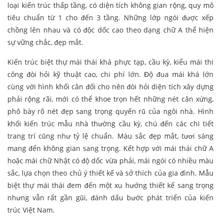
loại kiến trúc thấp tầng, có diện tích không gian rộng, quy mô
tiêu chuẩn từ 1 cho đến 3 tầng. Những lớp ngói được xếp
chồng lên nhau và có độc dốc cao theo dạng chữ A thể hiện
sự vững chắc, đẹp mắt.
Kiến trúc biệt thự mái thái khá phực tạp, cầu kỳ, kiểu mái thi
công đòi hỏi kỹ thuật cao, chi phí lớn. Độ đua mái khá lớn
cùng với hình khối cân đối cho nên đòi hỏi diện tích xây dựng
phải rộng rãi, mới có thể khoe trọn hết những nét cân xứng,
phô bày rõ nét đẹp sang trọng quyến rũ của ngôi nhà. Hình
khối kiến trúc mẫu nhà thường cầu kỳ, chú đến các chi tiết
trang trí cũng như tỷ lệ chuẩn. Màu sắc đẹp mắt, tươi sáng
mang đến không gian sang trọng. Kết hợp với mái thái chữ A
hoặc mái chữ Nhật có độ dốc vừa phải, mái ngói có nhiều màu
sắc, lựa chọn theo chủ ý thiết kế và sở thích của gia đình. Mẫu
biệt thự mái thái đem đến một xu hướng thiết kế sang trọng
nhưng vẫn rất gần gũi, đánh dấu bước phát triển của kiến
trúc Việt Nam.