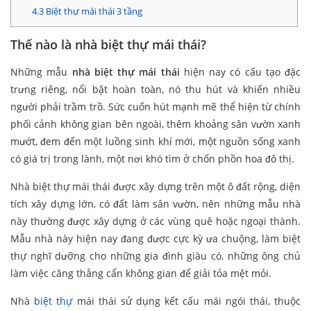
4.3
Biệt thự mái thái 3 tầng
Thế nào là nhà biệt thự mái thái?
Những mẫu
nhà biệt thự mái thái
hiện nay có cấu tạo đặc
trưng riêng, nổi bật hoàn toàn, nó thu hút và khiến nhiều
người phải trầm trồ. Sức cuốn hút mạnh mẽ thể hiện từ chính
phối cảnh không gian bên ngoài, thêm khoảng sân vườn xanh
mướt, đem đến một luồng sinh khí mới, một nguồn sống xanh
có giá trị trong lành, một nơi khó tìm ở chốn phồn hoa đô thị.
Nhà biệt thự mái thái được xây dựng trên một ô đất rộng, diện
tích xây dựng lớn, có đất làm sân vườn, nên những mẫu nhà
này thường được xây dựng ở các vùng quê hoặc ngoại thành.
Mẫu nhà này hiện nay đang được cực kỳ ưa chuộng, làm biệt
thự nghĩ dưỡng cho những gia đình giàu có, những ông chủ
làm việc căng thẳng cẩn không gian để giải tỏa mệt mỏi.
Nhà
biệt thự
mái thái sử dụng kết cấu mái ngói thái, thuộc