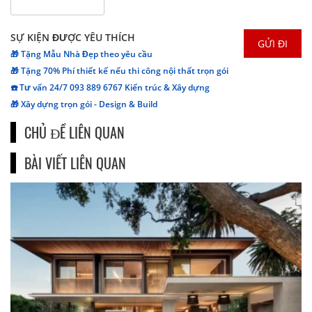
SỰ KIỆN ĐƯỢC YÊU THÍCH
🎁 Tặng Mẫu Nhà Đẹp theo yêu cầu
🎁 Tặng 70% Phí thiết kế nếu thi công nội thất trọn gói
☎️ Tư vấn 24/7 093 889 6767 Kiến trúc & Xây dựng
🎁 Xây dựng trọn gói - Design & Build
CHỦ ĐỀ LIÊN QUAN
BÀI VIẾT LIÊN QUAN