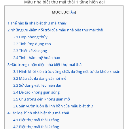
Mẫu nhà biệt thự mái thái 1 tầng hiện đại
MỤC LỤC
[
Ẩn
]
1
Thế nào là nhà biệt thự mái thái?
2
Những ưu điểm nổi trội của mẫu nhà biệt thự mái thái
2.1
Hợp phong thủy
2.2
Tính ứng dụng cao
2.3
Thiết kế đa dạng
2.4
Tính thẩm mỹ hoàn hảo
3
Đặc trưng nhận diện nhà biệt thự mái thái
3.1
Hình khối kiến trúc vững chãi, đường nét tự do khỏe khoắn
3.2
Màu sắc đa dạng và mới mẻ
3.3
Sử dụng vật liệu hiện đại
3.4
Đề cao không gian sống
3.5
Chú trọng đến không gian mở
3.6
Sân vườn luôn là linh hồn của mẫu biệt thự
4
Các loại hình nhà biệt thự mái thái
4.1
Biệt thự mái thái 1 tầng
4.2
Biệt thự mái thái 2 tầng