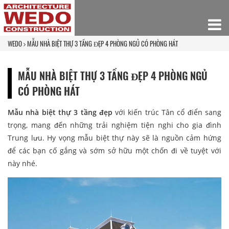
WEDO
MẪU NHÀ BIỆT THỰ 3 TẦNG ĐẸP 4 PHÒNG NGỦ CÓ PHÒNG HÁT
MẪU NHÀ BIỆT THỰ 3 TẦNG ĐẸP 4 PHÒNG NGỦ
CÓ PHÒNG HÁT
Mẫu nhà biệt thự 3 tầng đẹp
với kiến trúc Tân cổ điển sang
trọng, mang đến những trải nghiệm tiện nghi cho gia đình
Trung lưu. Hy vọng mẫu biệt thự này sẽ là nguồn cảm hứng
để các bạn cố gắng và sớm sở hữu một chốn đi về tuyệt với
này nhé.