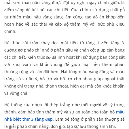
mắt sơn màu nâu vàng được đặt uy nghi ngay chính giữa, là
điểm sáng để kết nối các chi tiết. Cửa chính sử dụng chất gỗ
tự nhiên màu nâu vàng sáng, ấm cúng, tạo độ ăn khớp đến
hoàn hảo về sắc thái và cấp độ thẩm mỹ với bức phù điêu
chính.
Hệ thức cột tròn chạy dọc mặt tiền từ tầng 1 đến tầng 3,
đường gờ phảo chỉ nhỏ ở phần đầu và chân cột giúp cân bằng
các chi tiết. Kiến trúc sư đã linh hoạt khi sử dụng ban công sắt
với khối vòm và khối vuông để giúp mặt tiền thêm phần
thoáng rộng và cân đối hơn. Hai tông màu vàng đồng và màu
trắng có sự ăn ý, hỗ trợ và bổ trợ cho nhau giúp ngoại thất
không chỉ trang nhã, thanh thoát, hiện đại mà còn khỏe khoắn
và vững chãi.
Hệ thống cửa nhựa lõi thép trắng như một người vệ sỹ trung
thành, đảm bảo tính thẩm mỹ và sự an toàn cho toàn bộ
mẫu
nhà biệt thự 3 tầng đẹp
. Lam bê tông ở phần sân thượng sẽ
là giải pháp chắn nắng, đón gió, tạo sự lưu thông sinh khí.