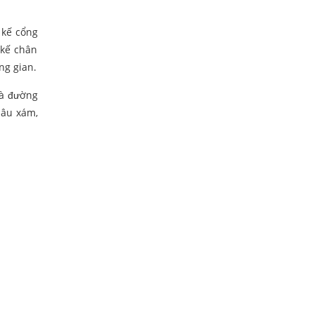
 kế cổng
 kế chân
ng gian.
và đường
nâu xám,