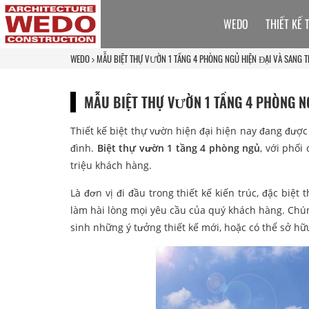
WEDO
THIẾT KẾ 
WEDO
MẪU BIỆT THỰ VƯỜN 1 TẦNG 4 PHÒNG NGỦ HIỆN ĐẠI VÀ SANG 
MẪU BIỆT THỰ VƯỜN 1 TẦNG 4 PHÒNG N
Thiết kế biệt thự vườn hiện đại hiện nay đang được
đình.
Biệt thự vườn 1 tầng 4 phòng ngủ
, với phối
triệu khách hàng.
Là đơn vị đi đầu trong thiết kế kiến trúc, đặc biệt
làm hài lòng mọi yêu cầu của quý khách hàng. Chún
sinh những ý tưởng thiết kế mới, hoặc có thể sở h