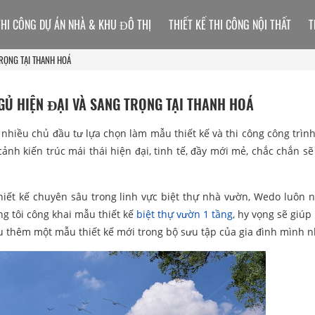
THI CÔNG DỰ ÁN NHÀ & KHU ĐÔ THỊ
THIẾT KẾ THI CÔNG NỘI THẤT
T
TRỌNG TẠI THANH HOÁ
GỦ HIỆN ĐẠI VÀ SANG TRỌNG TẠI THANH HOÁ
 nhiều chủ đầu tư lựa chọn làm mẫu thiết kế và thi công công trình
 cảnh kiến trúc mái thái hiện đại, tinh tế, đầy mới mẻ, chắc chắn s
 thiết kế chuyên sâu trong linh vực biệt thự nhà vườn, Wedo luôn n
g tôi công khai mẫu thiết kế
biệt thự vườn 1 tầng
, hy vọng sẽ giúp
ữu thêm một mẫu thiết kế mới trong bộ sưu tập của gia đình mình n