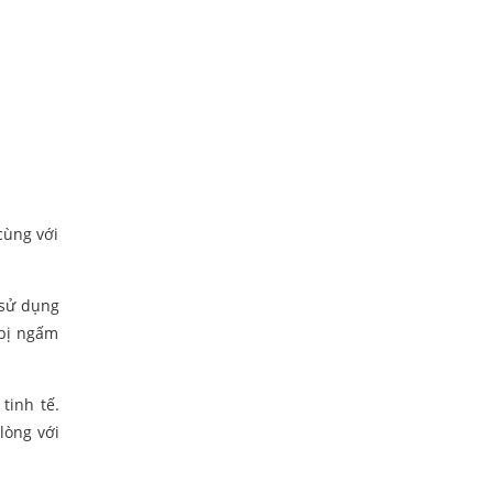
cùng với
 sử dụng
 bị ngấm
tinh tế.
lòng với