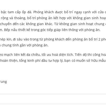
kế bậc tam cấp ốp đá. Phòng khách được bố trí ngay cạnh với cửa c
h rộng và thoáng, bố trí phòng ăn kết hợp với không gian sinh hoạ
 chuyển đến các không gian khác. Từ không gian sinh hoạt chung 
m. Bếp nấu thiết kế trong góc tiếp giáp liên thông với phòng ăn.
hép kín, đi sâu vào trong từ phòng khách đến phòng ăn bố trí 2 p
h chung tính gần với phòng ăn.
eo mạch liên kết đa chiều, tối ưu hoá diện tích. Tiến độ thi công h
 hoàn thiện, tổng kinh phí đầu tư hợp lý, bạn có muốn sở hữu mẫu 
rung