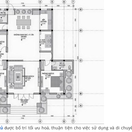
gủ
được bố trí tối ưu hoá, thuận tiện cho việc sử dụng và di chuy