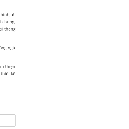
hính, đi
t chung,
đi thẳng
hòng ngủ
oàn thiện
thiết kế