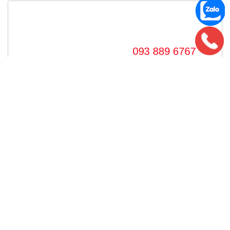
Điền captcha ở đây:
SỰ KIỆN ĐƯỢC YÊU THÍCH
🎁 Tặng Mẫu Nhà Đẹp theo yêu cầu