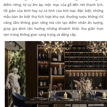
điểm riêng, từ sự ấm áp, mộc mạc của gỗ đến nét thanh lịch,
tối giản của kính hay sự cá tính của kim loại. Đặc biệt, những
mẫu bàn ăn biệt thự tích hợp khu vực thưởng rượu không chỉ
nâng tầm không gian sống mà còn tạo điểm nhấn ấn tượng,
giúp gia đình tận hưởng những khoảnh khắc thư giãn trọn
vẹn trong không gian sang trọng và đẳng cấp.