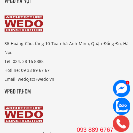
VPGD HÀ NỘI
36 Hoàng Cầu, tầng 10 Tòa nhà Anh Minh, Quận Đống Đa, Hà
Nội.
Tel: 024. 38 16 8888
Hotline: 09 38 89 67 67
Email: wedojsc@wedo.vn
VPGD TP.HCM