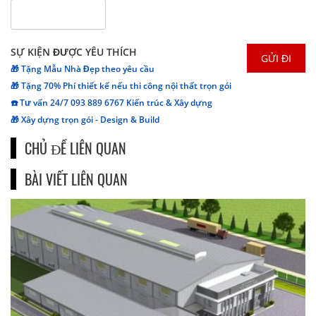
SỰ KIỆN ĐƯỢC YÊU THÍCH
🎁 Tặng Mẫu Nhà Đẹp theo yêu cầu
🎁 Tặng 70% Phí thiết kế nếu thi công nội thất trọn gói
☎️ Tư vấn 24/7 093 889 6767 Kiến trúc & Xây dựng
🎁 Xây dựng trọn gói - Design & Build
CHỦ ĐỀ LIÊN QUAN
BÀI VIẾT LIÊN QUAN