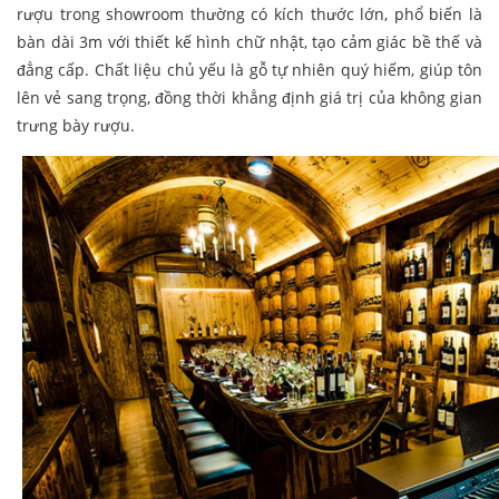
rượu trong showroom thường có kích thước lớn, phổ biến là
bàn dài 3m với thiết kế hình chữ nhật, tạo cảm giác bề thế và
đẳng cấp. Chất liệu chủ yếu là gỗ tự nhiên quý hiếm, giúp tôn
lên vẻ sang trọng, đồng thời khẳng định giá trị của không gian
trưng bày rượu.