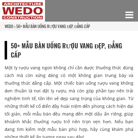
WEDO
50+ MẪU BÀN UỐNG RƯỢU VANG ĐẸP, ĐẲNG CẤP
50+ MẪU BÀN UỐNG RƯỢU VANG ĐẸP, ĐẲNG
CẤP
Một ly rượu vang ngon không chỉ cần được thưởng thức đúng
cách mà còn xứng đáng có một không gian trưng bày và
thưởng thức đẳng cấp. Một chiếc bàn uống rượu vang không
đơn thuần là nơi đặt ly rượu, mà còn góp phần tạo nên trải
nghiệm tinh tế, tôn lên vẻ đẹp sang trọng của không gian. Từ
những thiết kế cổ điển đầy hoài niệm đến phong cách hiện đại
tối giản, mỗi mẫu bàn đều mang đến một dấu ấn riêng, giúp
khoảnh khắc thưởng rượu trở nên trọn vẹn hơn. Nếu bạn
đang tìm kiếm một mẫu bàn phù hợp, hãy cùng khám phá
những thiết kế ấn tượng ngay sau đây!